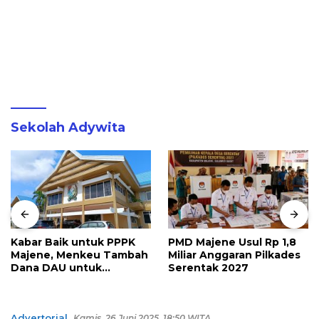
Sekolah Adywita
PMD Majene Usul Rp 1,8
Pertamina Patra Niaga
Miliar Anggaran Pilkades
Regional Sulawesi
Serentak 2027
Dorong Penggunaan
Bright Gas bagi Petani
Sidrap sebagai Solusi
Energi Irigasi
Advertorial
Kamis, 26 Juni 2025, 18:50 WITA