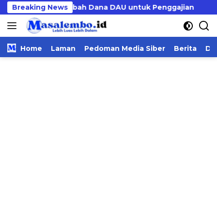
Langsung
ne, Menkeu Tambah Dana DAU untuk Penggajian
Breaking News
PM
ke
konten
Home
Laman
Pedoman Media Siber
Berita
Da