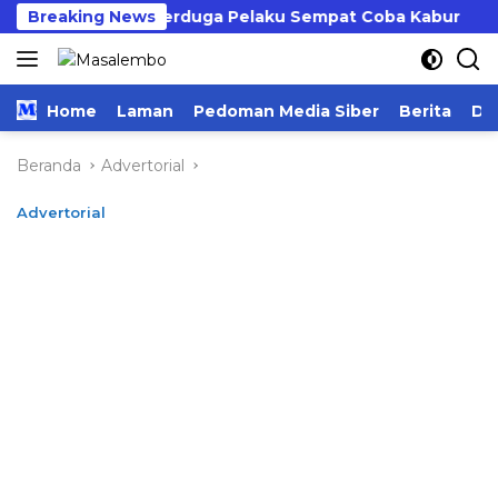
Langsung
ap Curanmor, Terduga Pelaku Sempat Coba Kabur
Breaking News
ke
konten
Home
Laman
Pedoman Media Siber
Berita
Da
Beranda
Advertorial
Advertorial