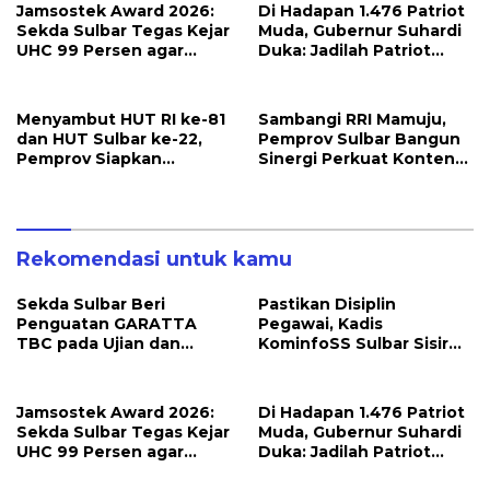
Jamsostek Award 2026:
Di Hadapan 1.476 Patriot
Sekda Sulbar Tegas Kejar
Muda, Gubernur Suhardi
UHC 99 Persen agar
Duka: Jadilah Patriot
Seluruh Pekerja
yang Membawa Solusi
Terakomodir
untuk Daerah
Perlindungannya
Menyambut HUT RI ke-81
Sambangi RRI Mamuju,
dan HUT Sulbar ke-22,
Pemprov Sulbar Bangun
Pemprov Siapkan
Sinergi Perkuat Konten
Berbagai Agenda
Berbahasa Lokal
Kegiatan
Rekomendasi untuk kamu
Sekda Sulbar Beri
Pastikan Disiplin
Penguatan GARATTA
Pegawai, Kadis
TBC pada Ujian dan
KominfoSS Sulbar Sisir
Pameran PKN Tingkat II
Kehadiran PPPK di Kantor
LAN Makassar
Jamsostek Award 2026:
Di Hadapan 1.476 Patriot
Sekda Sulbar Tegas Kejar
Muda, Gubernur Suhardi
UHC 99 Persen agar
Duka: Jadilah Patriot
Seluruh Pekerja
yang Membawa Solusi