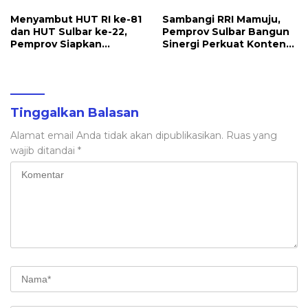
Terakomodir
untuk Daerah
Perlindungannya
Menyambut HUT RI ke-81
Sambangi RRI Mamuju,
dan HUT Sulbar ke-22,
Pemprov Sulbar Bangun
Pemprov Siapkan
Sinergi Perkuat Konten
Berbagai Agenda
Berbahasa Lokal
Kegiatan
Tinggalkan Balasan
Alamat email Anda tidak akan dipublikasikan.
Ruas yang
wajib ditandai
*