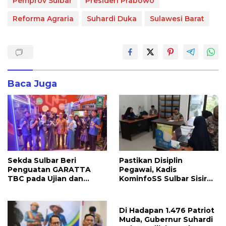
Pemprov Sulbar
Presiden Prabowo
Reforma Agraria
Suhardi Duka
Sulawesi Barat
Baca Juga
Sekda Sulbar Beri
Pastikan Disiplin
Penguatan GARATTA
Pegawai, Kadis
TBC pada Ujian dan
KominfoSS Sulbar Sisir
Pameran PKN Tingkat II
Kehadiran PPPK di Kantor
LAN Makassar
Di Hadapan 1.476 Patriot
Muda, Gubernur Suhardi