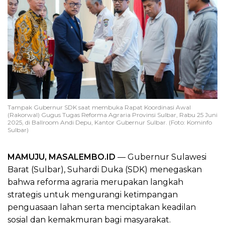
Tampak Gubernur SDK saat membuka Rapat Koordinasi Awal
(Rakorwal) Gugus Tugas Reforma Agraria Provinsi Sulbar, Rabu 25 Juni
2025, di Ballroom Andi Depu, Kantor Gubernur Sulbar. (Foto: Kominfo
Sulbar)
MAMUJU, MASALEMBO.ID
— Gubernur Sulawesi
Barat (Sulbar), Suhardi Duka (SDK) menegaskan
bahwa reforma agraria merupakan langkah
strategis untuk mengurangi ketimpangan
penguasaan lahan serta menciptakan keadilan
sosial dan kemakmuran bagi masyarakat.