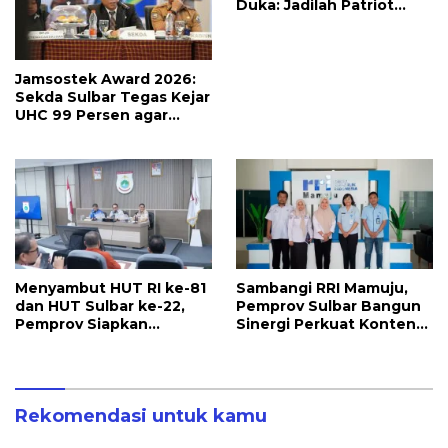
Duka: Jadilah Patriot
yang Membawa Solusi
untuk Daerah
Jamsostek Award 2026:
Sekda Sulbar Tegas Kejar
UHC 99 Persen agar
Seluruh Pekerja
Terakomodir
Perlindungannya
Menyambut HUT RI ke-81
Sambangi RRI Mamuju,
dan HUT Sulbar ke-22,
Pemprov Sulbar Bangun
Pemprov Siapkan
Sinergi Perkuat Konten
Berbagai Agenda
Berbahasa Lokal
Kegiatan
Rekomendasi untuk kamu