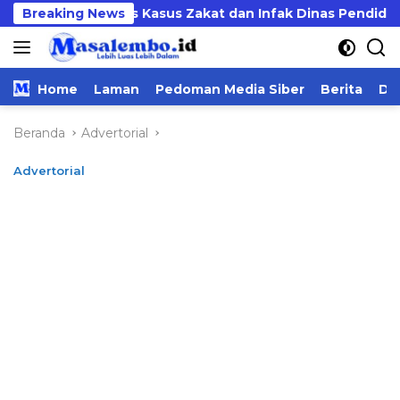
Langsung
 Usut Tuntas Kasus Zakat dan Infak Dinas Pendidikan
Breaking News
ke
konten
Home
Laman
Pedoman Media Siber
Berita
Da
Beranda
Advertorial
Advertorial