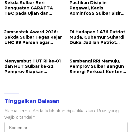
Sekda Sulbar Beri
Pastikan Disiplin
Penguatan GARATTA
Pegawai, Kadis
TBC pada Ujian dan
KominfoSS Sulbar Sisir
Pameran PKN Tingkat II
Kehadiran PPPK di Kantor
LAN Makassar
Jamsostek Award 2026:
Di Hadapan 1.476 Patriot
Sekda Sulbar Tegas Kejar
Muda, Gubernur Suhardi
UHC 99 Persen agar
Duka: Jadilah Patriot
Seluruh Pekerja
yang Membawa Solusi
Terakomodir
untuk Daerah
Perlindungannya
Menyambut HUT RI ke-81
Sambangi RRI Mamuju,
dan HUT Sulbar ke-22,
Pemprov Sulbar Bangun
Pemprov Siapkan
Sinergi Perkuat Konten
Berbagai Agenda
Berbahasa Lokal
Kegiatan
Tinggalkan Balasan
Alamat email Anda tidak akan dipublikasikan.
Ruas yang
wajib ditandai
*