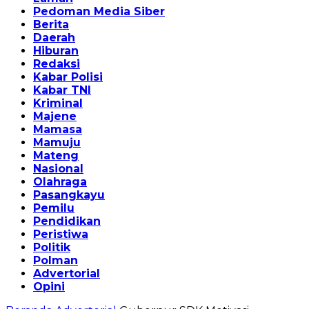
Pedoman Media Siber
Berita
Daerah
Hiburan
Redaksi
Kabar Polisi
Kabar TNI
Kriminal
Majene
Mamasa
Mamuju
Mateng
Nasional
Olahraga
Pasangkayu
Pemilu
Pendidikan
Peristiwa
Politik
Polman
Advertorial
Opini