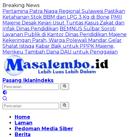
Langsung
Breaking News
ke
Pertamina Patra Niaga Regional Sulawesi Pastikan
konten
Ketahanan Stok BBM dan LPG 3 Kg di Bone
PMII
Majene Desak Kejari Usut Tuntas Kasus Zakat dan
Infak Dinas Pendidikan
BEMNUS Sulbar Soroti
Layanan Publik di Kantor Dinas Pendidikan Majene
Kekeringan Parah, Warga Polewali Mandar Gelar
Shalat Istisqa
Kabar Baik untuk PPPK Majene,
Menkeu Tambah Dana DAU untuk Penggajian
Pasang Iklan
Indeks
Home
Laman
Pedoman Media Siber
Berita