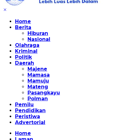
Home
Berita
Hiburan
Nasional
Olahraga
Kriminal
Politik
Daerah
Majene
Mamasa
Mamuju
Mateng
Pasangkayu
Polman
Pemilu
Pendidikan
Peristiwa
Advertorial
Home
Laman