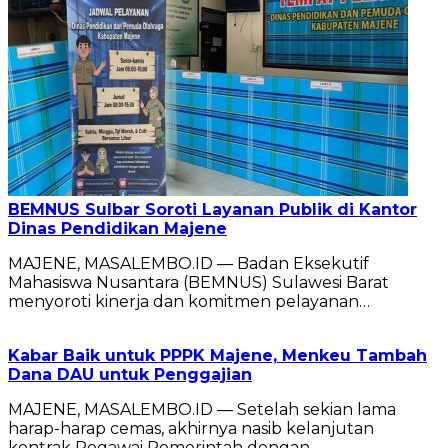
BEMNUS Sulbar Soroti Layanan Publik di Kantor
Dinas Pendidikan Majene
MAJENE, MASALEMBO.ID — Badan Eksekutif
Mahasiswa Nusantara (BEMNUS) Sulawesi Barat
menyoroti kinerja dan komitmen pelayanan…
Kabar Baik untuk PPPK Majene, Menkeu Tambah
Dana DAU untuk Penggajian
MAJENE, MASALEMBO.ID — Setelah sekian lama
harap-harap cemas, akhirnya nasib kelanjutan
kontrak Pegawai Pemerintah dengan…