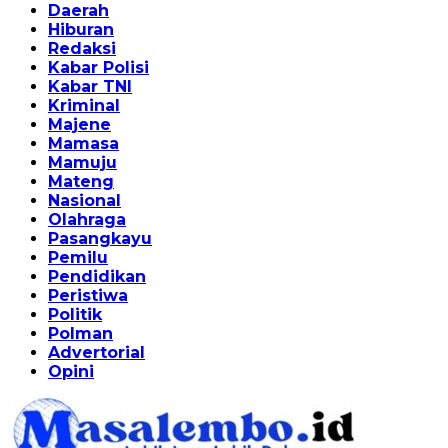
Daerah
Hiburan
Redaksi
Kabar Polisi
Kabar TNI
Kriminal
Majene
Mamasa
Mamuju
Mateng
Nasional
Olahraga
Pasangkayu
Pemilu
Pendidikan
Peristiwa
Politik
Polman
Advertorial
Opini