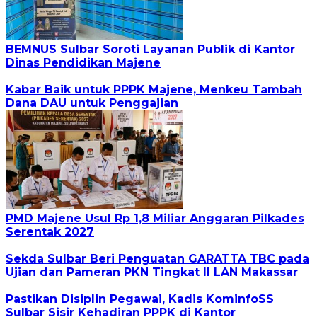
BEMNUS Sulbar Soroti Layanan Publik di Kantor
Dinas Pendidikan Majene
Kabar Baik untuk PPPK Majene, Menkeu Tambah
Dana DAU untuk Penggajian
PMD Majene Usul Rp 1,8 Miliar Anggaran Pilkades
Serentak 2027
Sekda Sulbar Beri Penguatan GARATTA TBC pada
Ujian dan Pameran PKN Tingkat II LAN Makassar
Pastikan Disiplin Pegawai, Kadis KominfoSS
Sulbar Sisir Kehadiran PPPK di Kantor