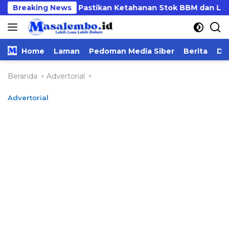
Langsung
al Sulawesi Pastikan Ketahanan Stok BBM dan LPG 3 Kg di
Breaking News
ke
konten
Home
Laman
Pedoman Media Siber
Berita
Da
Beranda
Advertorial
Advertorial