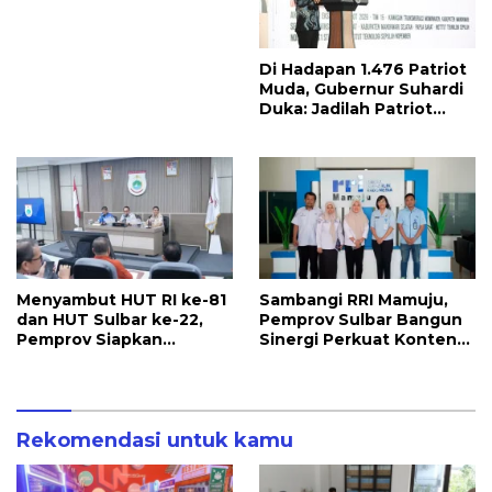
Seluruh Pekerja
Terakomodir
Perlindungannya
Di Hadapan 1.476 Patriot
Muda, Gubernur Suhardi
Duka: Jadilah Patriot
yang Membawa Solusi
untuk Daerah
Menyambut HUT RI ke-81
Sambangi RRI Mamuju,
dan HUT Sulbar ke-22,
Pemprov Sulbar Bangun
Pemprov Siapkan
Sinergi Perkuat Konten
Berbagai Agenda
Berbahasa Lokal
Kegiatan
Rekomendasi untuk kamu