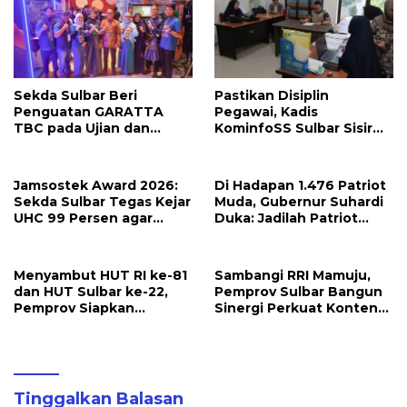
Sekda Sulbar Beri
Pastikan Disiplin
Penguatan GARATTA
Pegawai, Kadis
TBC pada Ujian dan
KominfoSS Sulbar Sisir
Pameran PKN Tingkat II
Kehadiran PPPK di Kantor
LAN Makassar
Jamsostek Award 2026:
Di Hadapan 1.476 Patriot
Sekda Sulbar Tegas Kejar
Muda, Gubernur Suhardi
UHC 99 Persen agar
Duka: Jadilah Patriot
Seluruh Pekerja
yang Membawa Solusi
Terakomodir
untuk Daerah
Perlindungannya
Menyambut HUT RI ke-81
Sambangi RRI Mamuju,
dan HUT Sulbar ke-22,
Pemprov Sulbar Bangun
Pemprov Siapkan
Sinergi Perkuat Konten
Berbagai Agenda
Berbahasa Lokal
Kegiatan
Tinggalkan Balasan