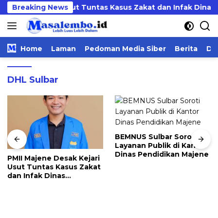
Langsung
e Desak Kejari Usut Tuntas Kasus Zakat dan Infak Dinas P
Breaking News
ke
konten
Home
Laman
Pedoman Media Siber
Berita
Da
DHL Sulbar
BEMNUS Sulbar Soroti
Layanan Publik di Kantor
Dinas Pendidikan Majene
PMII Majene Desak Kejari
Usut Tuntas Kasus Zakat
dan Infak Dinas
Pendidikan