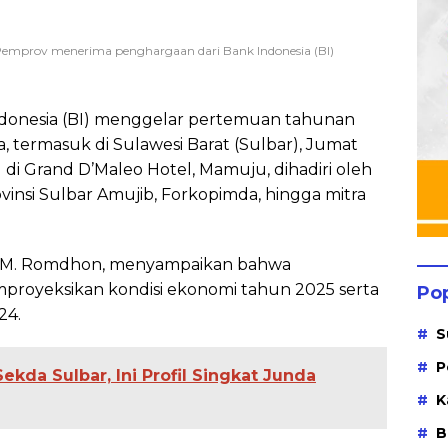
 Pemprov menerima penghargaan dari Bank Indonesia (BI)
donesia (BI) menggelar pertemuan tahunan
a, termasuk di Sulawesi Barat (Sulbar), Jumat
 di Grand D’Maleo Hotel, Mamuju, dihadiri oleh
ovinsi Sulbar Amujib, Forkopimda, hingga mitra
r, M. Romdhon, menyampaikan bahwa
proyeksikan kondisi ekonomi tahun 2025 serta
Po
24.
S
P
Sekda Sulbar, Ini Profil Singkat Junda
K
B