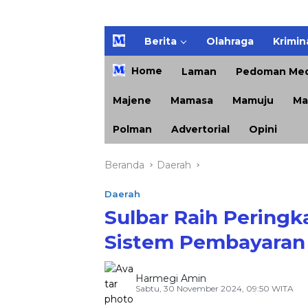
H
Berita
Olahraga
Krimin
o
m
Home
Laman
Pedoman Med
e
Majene
Mamasa
Mamuju
Ma
Polman
Advertorial
Opini
Beranda
Daerah
Daerah
Sulbar Raih Peringka
Sistem Pembayaran 
Harmegi Amin
Sabtu, 30 November 2024, 09:50 WITA