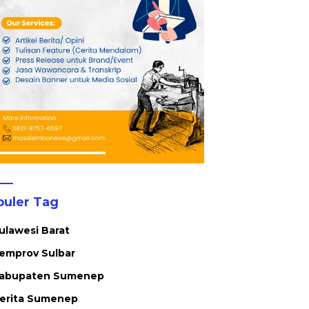
puler Tag
ulawesi Barat
emprov Sulbar
abupaten Sumenep
erita Sumenep