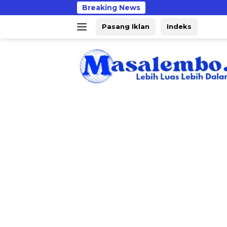
Langsung
Breaking News
ke
Pasang Iklan
Indeks
konten