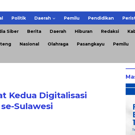
al
Politik
Daerah
Pemilu
Pendidikan
Peris
ia Siber
Berita
Daerah
Hiburan
Redaksi
Kab
teng
Nasional
Olahraga
Pasangkayu
Pemilu
Ma
t Kedua Digitalisasi
se-Sulawesi