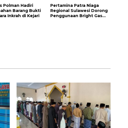
s Polman Hadiri
Pertamina Patra Niaga
ahan Barang Bukti
Regional Sulawesi Dorong
ra Inkrah di Kejari
Penggunaan Bright Gas
bagi Petani Sidrap sebagai
Solusi Energi Irigasi