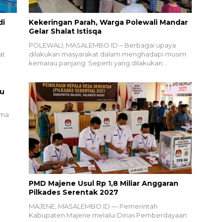
di
Kekeringan Parah, Warga Polewali Mandar
Gelar Shalat Istisqa
POLEWALI, MASALEMBO.ID – Berbagai upaya
at
dilakukan masyarakat dalam menghadapi musim
kemarau panjang. Seperti yang dilakukan…
eu
ama
PMD Majene Usul Rp 1,8 Miliar Anggaran
Pilkades Serentak 2027
MAJENE, MASALEMBO.ID — Pemerintah
Kabupaten Majene melalui Dinas Pemberdayaan