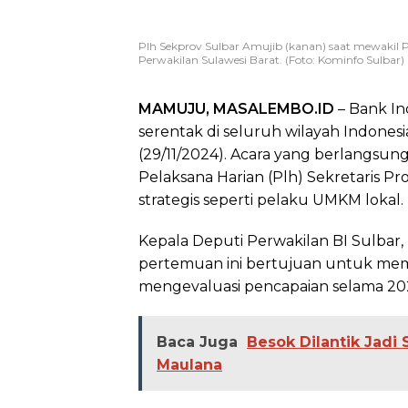
Plh Sekprov Sulbar Amujib (kanan) saat mewakil
Perwakilan Sulawesi Barat. (Foto: Kominfo Sulbar)
MAMUJU, MASALEMBO.ID
– Bank In
serentak di seluruh wilayah Indonesi
(29/11/2024). Acara yang berlangsung
Pelaksana Harian (Plh) Sekretaris Pr
strategis seperti pelaku UMKM lokal.
Kepala Deputi Perwakilan BI Sulba
pertemuan ini bertujuan untuk mem
mengevaluasi pencapaian selama 20
Baca Juga
Besok Dilantik Jadi 
Maulana