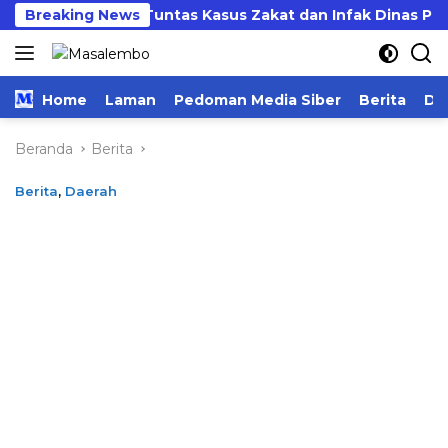
Langsung
k Kejari Usut Tuntas Kasus Zakat dan Infak Dinas Pendidi
Breaking News
ke
konten
Home
Laman
Pedoman Media Siber
Berita
Da
Beranda
Berita
Berita
,
Daerah