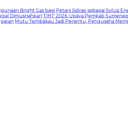
naan Bright Gas bagi Petani Sidrap sebagai Solusi Ener
Ilegal Dimusnahkan
TIHT 2026, Upaya Pemkab Sumenep 
ggaran
Mutu Tembakau Jadi Penentu, Pengusaha Memint