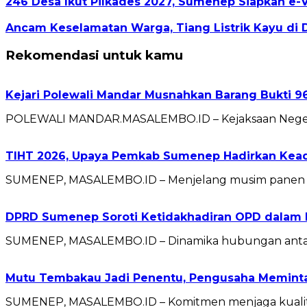
246 Desa Ikut Pilkades 2027, Sumenep Siapkan e-
Ancam Keselamatan Warga, Tiang Listrik Kayu di 
Rekomendasi untuk kamu
Kejari Polewali Mandar Musnahkan Barang Bukti 96
POLEWALI MANDAR.MASALEMBO.ID – Kejaksaan Negeri (
TIHT 2026, Upaya Pemkab Sumenep Hadirkan Kead
SUMENEP, MASALEMBO.ID – Menjelang musim panen 
DPRD Sumenep Soroti Ketidakhadiran OPD dalam 
SUMENEP, MASALEMBO.ID – Dinamika hubungan antara
Mutu Tembakau Jadi Penentu, Pengusaha Meminta 
SUMENEP, MASALEMBO.ID – Komitmen menjaga kualitas