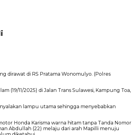
i
ang dirawat di RS Pratama Wonomulyo. (Polres
am (19/11/2025) di Jalan Trans Sulawesi, Kampung Toa,
k menyalakan lampu utama sehingga menyebabkan
 motor Honda Karisma warna hitam tanpa Tanda Nomor
 Abdullah (22) melaju dari arah Mapilli menuju
lum diketahui.