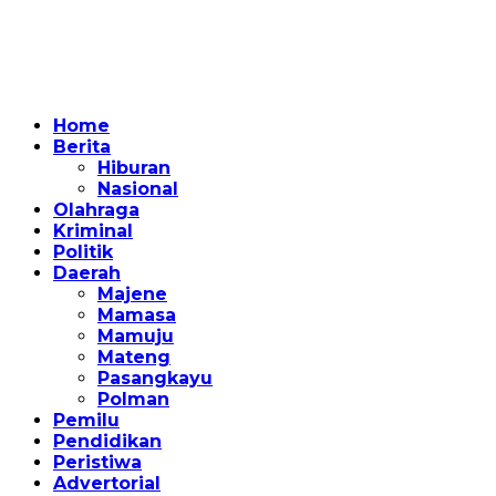
Home
Berita
Hiburan
Nasional
Olahraga
Kriminal
Politik
Daerah
Majene
Mamasa
Mamuju
Mateng
Pasangkayu
Polman
Pemilu
Pendidikan
Peristiwa
Advertorial