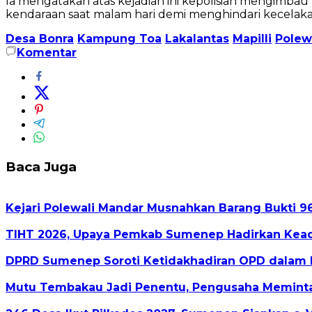
Ia mengatakan atas kejadian ini kepolisian mengimbau
kendaraan saat malam hari demi menghindari kecelakaa
Desa Bonra
Kampung Toa
Lakalantas
Mapilli
Polew
Komentar
Baca Juga
Kejari Polewali Mandar Musnahkan Barang Bukti 96
TIHT 2026, Upaya Pemkab Sumenep Hadirkan Kead
DPRD Sumenep Soroti Ketidakhadiran OPD dalam 
Mutu Tembakau Jadi Penentu, Pengusaha Meminta 