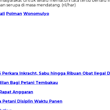
 masyarakat untuk selalu mematuhi tata tertib berlalu
n serupa di masa mendatang. (ril/har)
ali
Polman
Wonomulyo
 Perkara Inkracht, Sabu hingga Ribuan Obat Ilegal
ilan Bagi Petani Tembakau
Rapat Anggaran
Petani Disiplin Waktu Panen