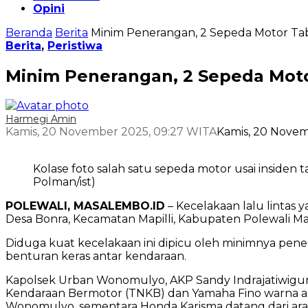
Opini
Beranda
Berita
Minim Penerangan, 2 Sepeda Motor Tab
Berita
,
Peristiwa
Minim Penerangan, 2 Sepeda Moto
Harmegi Amin
Kamis, 20 November 2025, 09:27 WITA
Kamis, 20 Novem
Kolase foto salah satu sepeda motor usai inside
Polman/ist)
POLEWALI, MASALEMBO.ID
– Kecelakaan lalu lintas 
Desa Bonra, Kecamatan Mapilli, Kabupaten Polewali M
Diduga kuat kecelakaan ini dipicu oleh minimnya pe
benturan keras antar kendaraan.
Kapolsek Urban Wonomulyo, AKP Sandy Indrajatiwigu
Kendaraan Bermotor (TNKB) dan Yamaha Fino warna ab
Wonomulyo, sementara Honda Karisma datang dari ara