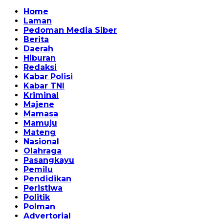
Home
Laman
Pedoman Media Siber
Berita
Daerah
Hiburan
Redaksi
Kabar Polisi
Kabar TNI
Kriminal
Majene
Mamasa
Mamuju
Mateng
Nasional
Olahraga
Pasangkayu
Pemilu
Pendidikan
Peristiwa
Politik
Polman
Advertorial