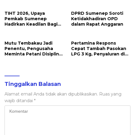
Sidrap sebagai Solusi
Ilegal Dimusnahkan
Energi Irigasi
TIHT 2026, Upaya
DPRD Sumenep Soroti
Pemkab Sumenep
Ketidakhadiran OPD
Hadirkan Keadilan Bagi
dalam Rapat Anggaran
Petani Tembakau
Mutu Tembakau Jadi
Pertamina Respons
Penentu, Pengusaha
Cepat Tambah Pasokan
Meminta Petani Disiplin
LPG 3 Kg, Penyaluran di
Waktu Panen
Sulawesi Selatan
Berlangsung Kondusif
Tinggalkan Balasan
Alamat email Anda tidak akan dipublikasikan.
Ruas yang
wajib ditandai
*