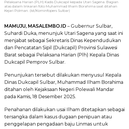
Pelaksana Harian (PLH) Kadis Dukcapil kepada Utari Sagena. Bagian
atas dalam linkaran foto Muhammad Ilham Borahima saat ditahan
Kejari Polman. (Ist/Kominfopers Sulbar)
MAMUJU, MASALEMBO.ID
– Gubernur Sulbar,
Suhardi Duka, menunjuk Utari Sagena yang saat ini
menjabat sebagai Sekretaris Dinas Kependudukan
dan Pencatatan Sipil (Dukcapil) Provinsi Sulawesi
Barat sebagai Pelaksana Harian (Plh) Kepala Dinas
Dukcapil Pemprov Sulbar.
Penunjukan tersebut dilakukan menyusul Kepala
Dinas Dukcapil Sulbar, Muhammad Ilham Borahima
ditahan oleh Kejaksaan Negeri Polewali Mandar
pada Kamis, 18 Desember 2025.
Penahanan dilakukan usai Ilham ditetapkan sebagai
tersangka dalam kasus dugaan penipuan atau
penggelapan pengadaan baju Linmas untuk