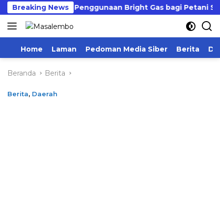
Langsung
awesi Dorong Penggunaan Bright Gas bagi Petani Sidrap seb
Breaking News
ke
konten
Home
Laman
Pedoman Media Siber
Berita
Da
Beranda
Berita
Berita
,
Daerah