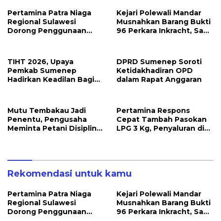
Pertamina Patra Niaga
Kejari Polewali Mandar
Regional Sulawesi
Musnahkan Barang Bukti
Dorong Penggunaan
96 Perkara Inkracht, Sabu
Bright Gas bagi Petani
hingga Ribuan Obat
Sidrap sebagai Solusi
Ilegal Dimusnahkan
Energi Irigasi
TIHT 2026, Upaya
DPRD Sumenep Soroti
Pemkab Sumenep
Ketidakhadiran OPD
Hadirkan Keadilan Bagi
dalam Rapat Anggaran
Petani Tembakau
Mutu Tembakau Jadi
Pertamina Respons
Penentu, Pengusaha
Cepat Tambah Pasokan
Meminta Petani Disiplin
LPG 3 Kg, Penyaluran di
Waktu Panen
Sulawesi Selatan
Berlangsung Kondusif
Rekomendasi untuk kamu
Pertamina Patra Niaga
Kejari Polewali Mandar
Regional Sulawesi
Musnahkan Barang Bukti
Dorong Penggunaan
96 Perkara Inkracht, Sabu
Bright Gas bagi Petani
hingga Ribuan Obat