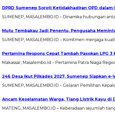
DPRD Sumenep Soroti Ketidakhadiran OPD dalam 
SUMENEP, MASALEMBO.ID – Dinamika hubungan antara
Mutu Tembakau Jadi Penentu, Pengusaha Meminta 
SUMENEP, MASALEMBO.ID – Komitmen menjaga kualitas
Pertamina Respons Cepat Tambah Pasokan LPG 3 K
Makassar, Masalembo.Id – Pertamina Patra Niaga Regi
246 Desa Ikut Pilkades 2027, Sumenep Siapkan e-
SUMENEP, MASALEMBO.ID – Gelaran Pemilihan Kepala 
Ancam Keselamatan Warga, Tiang Listrik Kayu di 
MATENG, MASALEMBO.ID – Keberadaan sejumlah tiang 