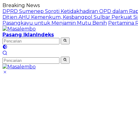
Langsung
Breaking News
ke
DPRD Sumenep Soroti Ketidakhadiran OPD dalam Ra
konten
Ditjen AHU Kemenkum, Kesbangpol Sulbar Perkuat S
Pasangkayu untuk Menjamin Mutu Benih
Pertamina R
Pasang Iklan
Indeks