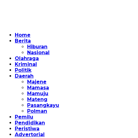
Home
Berita
Hiburan
Nasional
Olahraga
Kriminal
Politik
Daerah
Majene
Mamasa
Mamuju
Mateng
Pasangkayu
Polman
Pemilu
Pendidikan
Peristiwa
Advertorial