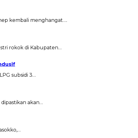
enep kembali menghangat….
tri rokok di Kabupaten…
ndusif
LPG subsidi 3…
dipastikan akan…
asokko,…