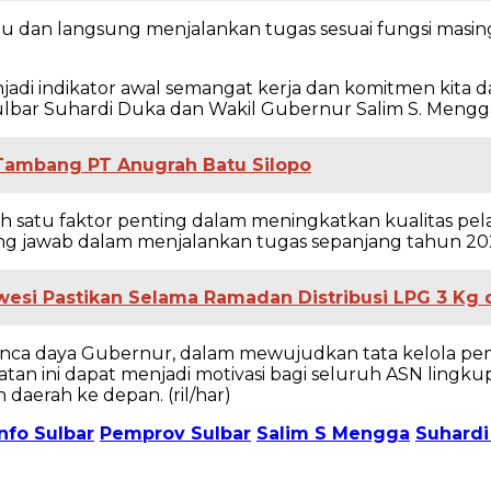
 dan langsung menjalankan tugas sesuai fungsi masin
enjadi indikator awal semangat kerja dan komitmen kit
ulbar Suhardi Duka dan Wakil Gubernur Salim S. Mengga,
Tambang PT Anugrah Batu Silopo
 satu faktor penting dalam meningkatkan kualitas pel
gung jawab dalam menjalankan tugas sepanjang tahun 20
awesi Pastikan Selama Ramadan Distribusi LPG 3 Kg
a daya Gubernur, dalam mewujudkan tata kelola pemer
tan ini dapat menjadi motivasi bagi seluruh ASN lingk
aerah ke depan. (ril/har)
nfo Sulbar
Pemprov Sulbar
Salim S Mengga
Suhardi