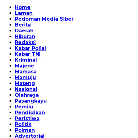
Home
Laman
Pedoman Media Siber
Berita
Daerah
Hiburan
Redaksi
Kabar Polisi
Kabar TNI
Kriminal
Majene
Mamasa
Mamuju
Mateng
Nasional
Olahraga
Pasangkayu
Pemilu
Pendidikan
Peristiwa
Politik
Polman
Advertorial