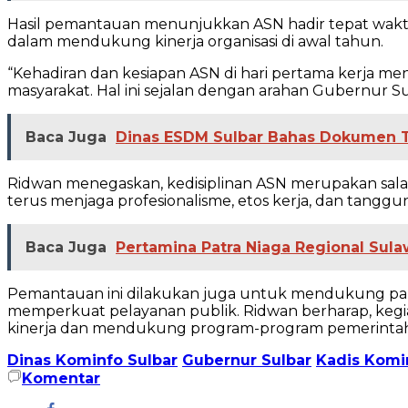
Hasil pemantauan menunjukkan ASN hadir tepat waktu
dalam mendukung kinerja organisasi di awal tahun.
“Kehadiran dan kesiapan ASN di hari pertama kerja m
masyarakat. Hal ini sejalan dengan arahan Gubernur S
Baca Juga
Dinas ESDM Sulbar Bahas Dokumen 
Ridwan menegaskan, kedisiplinan ASN merupakan salah
terus menjaga profesionalisme, etos kerja, dan tang
Baca Juga
Pertamina Patra Niaga Regional Sul
Pemantauan ini dilakukan juga untuk mendukung panc
memperkuat pelayanan publik. Ridwan berharap, kegia
kinerja dan mendukung program-program pemerintah d
Dinas Kominfo Sulbar
Gubernur Sulbar
Kadis Komi
Komentar