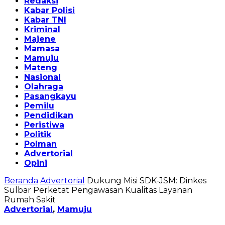
Redaksi
Kabar Polisi
Kabar TNI
Kriminal
Majene
Mamasa
Mamuju
Mateng
Nasional
Olahraga
Pasangkayu
Pemilu
Pendidikan
Peristiwa
Politik
Polman
Advertorial
Opini
Beranda
Advertorial
Dukung Misi SDK-JSM: Dinkes
Sulbar Perketat Pengawasan Kualitas Layanan
Rumah Sakit
Advertorial
,
Mamuju