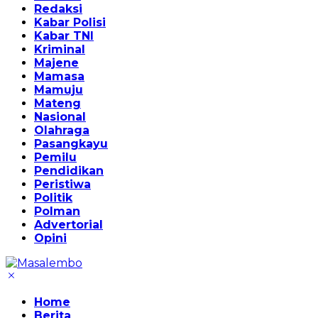
Redaksi
Kabar Polisi
Kabar TNI
Kriminal
Majene
Mamasa
Mamuju
Mateng
Nasional
Olahraga
Pasangkayu
Pemilu
Pendidikan
Peristiwa
Politik
Polman
Advertorial
Opini
Home
Berita