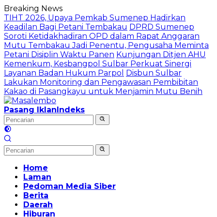
Langsung
Breaking News
ke
TIHT 2026, Upaya Pemkab Sumenep Hadirkan
konten
Keadilan Bagi Petani Tembakau
DPRD Sumenep
Soroti Ketidakhadiran OPD dalam Rapat Anggaran
Mutu Tembakau Jadi Penentu, Pengusaha Meminta
Petani Disiplin Waktu Panen
Kunjungan Ditjen AHU
Kemenkum, Kesbangpol Sulbar Perkuat Sinergi
Layanan Badan Hukum Parpol
Disbun Sulbar
Lakukan Monitoring dan Pengawasan Pembibitan
Kakao di Pasangkayu untuk Menjamin Mutu Benih
Pasang Iklan
Indeks
Home
Laman
Pedoman Media Siber
Berita
Daerah
Hiburan