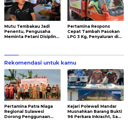
Mutu Tembakau Jadi
Pertamina Respons
Penentu, Pengusaha
Cepat Tambah Pasokan
Meminta Petani Disiplin
LPG 3 Kg, Penyaluran di
Waktu Panen
Sulawesi Selatan
Berlangsung Kondusif
Rekomendasi untuk kamu
Pertamina Patra Niaga
Kejari Polewali Mandar
Regional Sulawesi
Musnahkan Barang Bukti
Dorong Penggunaan
96 Perkara Inkracht, Sabu
Bright Gas bagi Petani
hingga Ribuan Obat
Sidrap sebagai Solusi
Ilegal Dimusnahkan