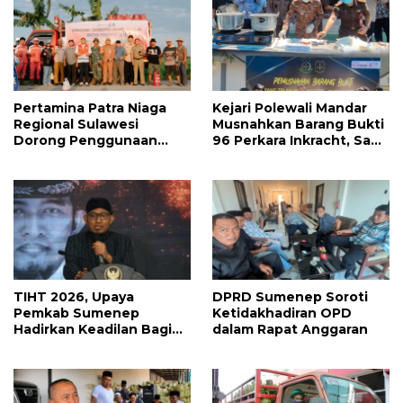
Pertamina Patra Niaga
Kejari Polewali Mandar
Regional Sulawesi
Musnahkan Barang Bukti
Dorong Penggunaan
96 Perkara Inkracht, Sabu
Bright Gas bagi Petani
hingga Ribuan Obat
Sidrap sebagai Solusi
Ilegal Dimusnahkan
Energi Irigasi
TIHT 2026, Upaya
DPRD Sumenep Soroti
Pemkab Sumenep
Ketidakhadiran OPD
Hadirkan Keadilan Bagi
dalam Rapat Anggaran
Petani Tembakau