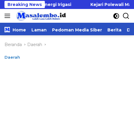
Langsung
lusi Energi Irigasi
Breaking News
Kejari Polewali Mandar Musnahk
ke
konten
Home
Laman
Pedoman Media Siber
Berita
Da
Beranda
Daerah
Daerah