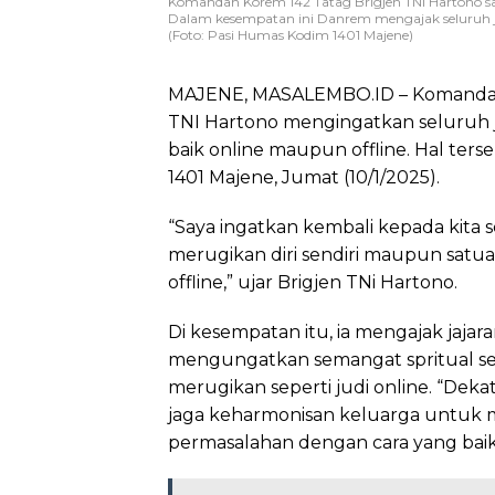
Komandan Korem 142 Tatag Brigjen TNI Hartono sa
Dalam kesempatan ini Danrem mengajak seluruh jaj
(Foto: Pasi Humas Kodim 1401 Majene)
MAJENE, MASALEMBO.ID – Komandan 
TNI Hartono mengingatkan seluruh j
baik online maupun offline. Hal ter
1401 Majene, Jumat (10/1/2025).
“Saya ingatkan kembali kepada kit
merugikan diri sendiri maupun satua
offline,” ujar Brigjen TNi Hartono.
Di kesempatan itu, ia mengajak jaja
mengungatkan semangat spritual seb
merugikan seperti judi online. “Deka
jaga keharmonisan keluarga untuk me
permasalahan dengan cara yang baik,