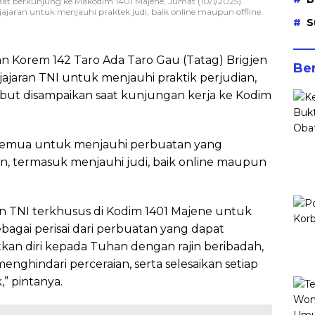
at berkunjung ke Makodim 1401 Majene, Jumat (10/1/2025).
aran untuk menjauhi praktek judi, baik online maupun offline.
S
Korem 142 Taro Ada Taro Gau (Tatag) Brigjen
Ber
ajaran TNI untuk menjauhi praktik perjudian,
sebut disampaikan saat kunjungan kerja ke Kodim
a semua untuk menjauhi perbuatan yang
n, termasuk menjauhi judi, baik online maupun
ran TNI terkhusus di Kodim 1401 Majene untuk
agai perisai dari perbuatan yang dapat
tkan diri kepada Tuhan dengan rajin beribadah,
nghindari perceraian, serta selesaikan setiap
” pintanya.