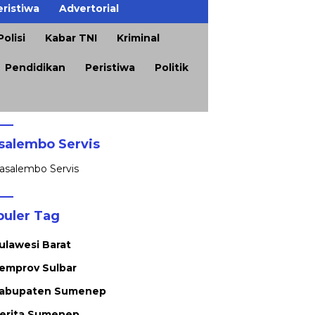
eristiwa
Advertorial
olisi
Kabar TNI
Kriminal
Pendidikan
Peristiwa
Politik
salembo Servis
puler Tag
ulawesi Barat
emprov Sulbar
abupaten Sumenep
erita Sumenep