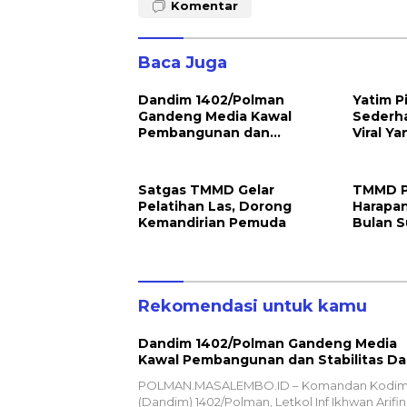
Komentar
Baca Juga
Dandim 1402/Polman
Yatim P
Gandeng Media Kawal
Sederh
Pembangunan dan
Viral Y
Stabilitas Daerah
Padam K
TNI
Satgas TMMD Gelar
TMMD P
Pelatihan Las, Dorong
Harapan
Kemandirian Pemuda
Bulan S
Rekomendasi untuk kamu
Dandim 1402/Polman Gandeng Media
Kawal Pembangunan dan Stabilitas Da
POLMAN.MASALEMBO.ID – Komandan Kodi
(Dandim) 1402/Polman, Letkol Inf Ikhwan Arifin