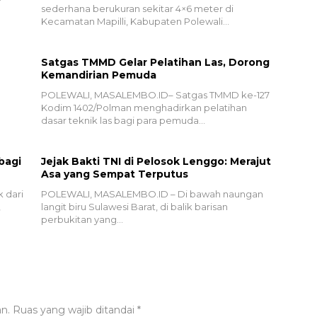
sederhana berukuran sekitar 4×6 meter di
Kecamatan Mapilli, Kabupaten Polewali…
Satgas TMMD Gelar Pelatihan Las, Dorong
Kemandirian Pemuda
POLEWALI, MASALEMBO.ID– Satgas TMMD ke-127
Kodim 1402/Polman menghadirkan pelatihan
dasar teknik las bagi para pemuda…
bagi
Jejak Bakti TNI di Pelosok Lenggo: Merajut
Asa yang Sempat Terputus
 dari
POLEWALI, MASALEMBO.ID – Di bawah naungan
,
langit biru Sulawesi Barat, di balik barisan
perbukitan yang…
n.
Ruas yang wajib ditandai
*