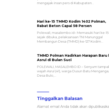
mengajak insan pers di Kabupaten…
Hari ke-15 TMMD Kodim 1402 Polman,
Rabat Beton Capai 58 Persen
Polewali, masalembo.id– Memasuki hari ke-15
sejak dibuka, pelaksanaan TNI Manunggal
Membangun Desa (TMMD) ke-127 Kodim…
TMMD Polman Hadirkan Harapan Baru 
Asrul di Bulan Suci
POLEWALI, MASALEMBO.ID – Senyum tampak
wajah Asrul (41), warga Dusun Batu Menganga
Desa Bulo,…
Tinggalkan Balasan
Alamat email Anda tidak akan dipublikasika