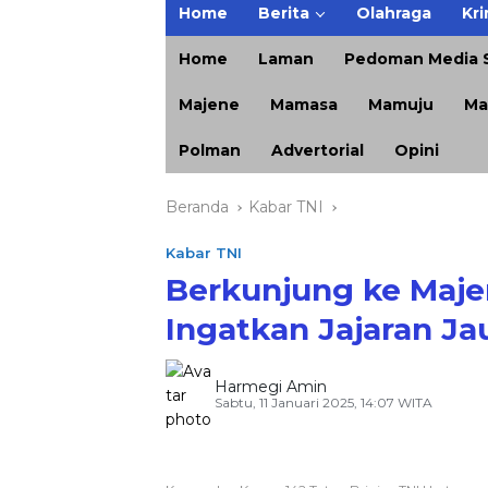
Home
Berita
Olahraga
Kri
Home
Laman
Pedoman Media S
Majene
Mamasa
Mamuju
Ma
Polman
Advertorial
Opini
Beranda
Kabar TNI
Kabar TNI
Berkunjung ke Majen
Ingatkan Jajaran Ja
Harmegi Amin
Sabtu, 11 Januari 2025, 14:07 WITA