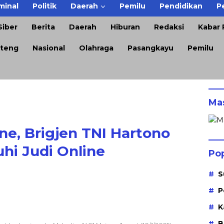
minal
Politik
Daerah
Pemilu
Pendidikan
P
iber
Berita
Daerah
Hiburan
Redaksi
Kabar P
teng
Nasional
Olahraga
Pasangkayu
Pemilu
Ma
e, Brigjen TNI Hartono
uhi Judi Online
Po
S
P
K
B