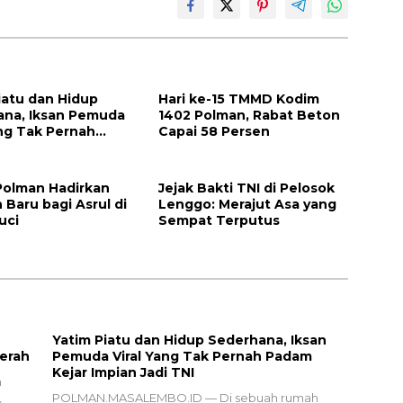
iatu dan Hidup
Hari ke-15 TMMD Kodim
ana, Iksan Pemuda
1402 Polman, Rabat Beton
ang Tak Pernah
Capai 58 Persen
ejar Impian Jadi
olman Hadirkan
Jejak Bakti TNI di Pelosok
 Baru bagi Asrul di
Lenggo: Merajut Asa yang
uci
Sempat Terputus
Yatim Piatu dan Hidup Sederhana, Iksan
erah
Pemuda Viral Yang Tak Pernah Padam
Kejar Impian Jadi TNI
m
,
POLMAN.MASALEMBO.ID — Di sebuah rumah