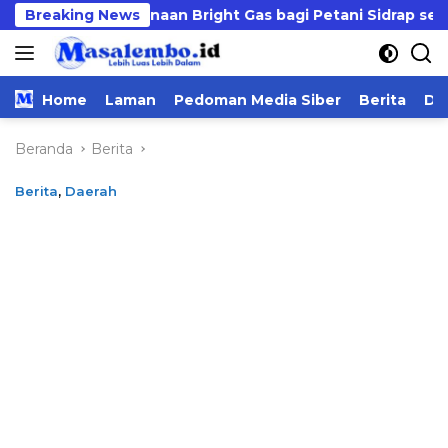
Langsung
enggunaan Bright Gas bagi Petani Sidrap sebagai Solusi En
Breaking News
ke
konten
Home
Laman
Pedoman Media Siber
Berita
Da
Beranda
Berita
Berita
,
Daerah