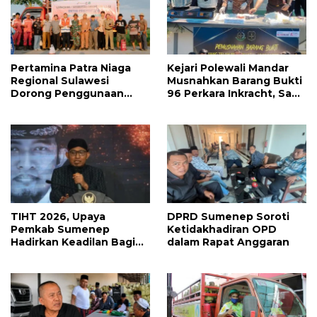
Pertamina Patra Niaga
Kejari Polewali Mandar
Regional Sulawesi
Musnahkan Barang Bukti
Dorong Penggunaan
96 Perkara Inkracht, Sabu
Bright Gas bagi Petani
hingga Ribuan Obat
Sidrap sebagai Solusi
Ilegal Dimusnahkan
Energi Irigasi
TIHT 2026, Upaya
DPRD Sumenep Soroti
Pemkab Sumenep
Ketidakhadiran OPD
Hadirkan Keadilan Bagi
dalam Rapat Anggaran
Petani Tembakau