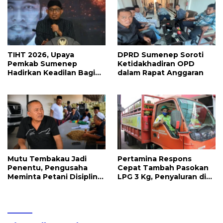
TIHT 2026, Upaya
DPRD Sumenep Soroti
Pemkab Sumenep
Ketidakhadiran OPD
Hadirkan Keadilan Bagi
dalam Rapat Anggaran
Petani Tembakau
Mutu Tembakau Jadi
Pertamina Respons
Penentu, Pengusaha
Cepat Tambah Pasokan
Meminta Petani Disiplin
LPG 3 Kg, Penyaluran di
Waktu Panen
Sulawesi Selatan
Berlangsung Kondusif