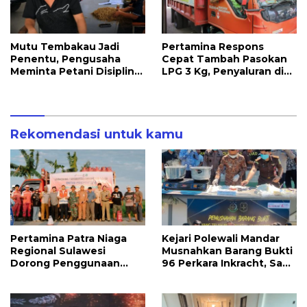
Mutu Tembakau Jadi
Pertamina Respons
Penentu, Pengusaha
Cepat Tambah Pasokan
Meminta Petani Disiplin
LPG 3 Kg, Penyaluran di
Waktu Panen
Sulawesi Selatan
Berlangsung Kondusif
Rekomendasi untuk kamu
Pertamina Patra Niaga
Kejari Polewali Mandar
Regional Sulawesi
Musnahkan Barang Bukti
Dorong Penggunaan
96 Perkara Inkracht, Sabu
Bright Gas bagi Petani
hingga Ribuan Obat
Sidrap sebagai Solusi
Ilegal Dimusnahkan
Energi Irigasi