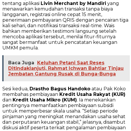
tentang aplikasi
Livin Merchant by Mandiri
yang
menawarkan kemudahan transaksi tanpa biaya
langganan, registrasi online cepat 15 menit,
penerimaan pembayaran QRIS dengan pencairan tiga
kali sehari, dan notifikasi transaksi real-time. Wais
bahkan memberikan testimoni langsung setelah
mencoba aplikasi tersebut, menilai fitur-fiturnya
sangat bermanfaat untuk pencatatan keuangan
UMKM pemula.
Baca Juga
Keluhan Petani Saat Reses
Ditindaklanjuti, Rahmat Ichwan Bahtiar Tinjau
Jembatan Gantung Rusak di Bunga-Bunga
Sesi kedua,
Drastho Bagus Handoko
atau Pak Koko
membahas pembiayaan
Kredit Usaha Rakyat (KUR)
dan
Kredit Usaha Mikro (KUM)
. Ia menekankan
pentingnya memanfaatkan pembiayaan subsidi
untuk memperbesar skala usaha. “Setiap periode
pinjaman yang meningkat menandakan usaha sehat
dan perputaran keuangan stabil,” jelasnya, disambut
diskusi aktif peserta terkait pengalaman pembiayaan