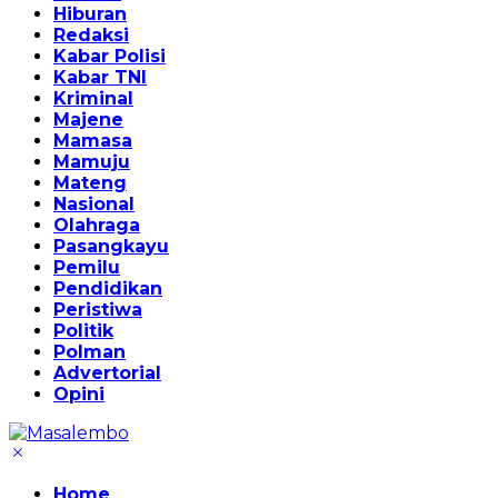
Hiburan
Redaksi
Kabar Polisi
Kabar TNI
Kriminal
Majene
Mamasa
Mamuju
Mateng
Nasional
Olahraga
Pasangkayu
Pemilu
Pendidikan
Peristiwa
Politik
Polman
Advertorial
Opini
Home