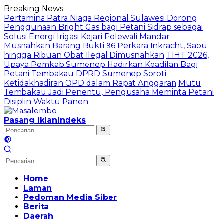
Langsung
Breaking News
ke
Pertamina Patra Niaga Regional Sulawesi Dorong
konten
Penggunaan Bright Gas bagi Petani Sidrap sebagai
Solusi Energi Irigasi
Kejari Polewali Mandar
Musnahkan Barang Bukti 96 Perkara Inkracht, Sabu
hingga Ribuan Obat Ilegal Dimusnahkan
TIHT 2026,
Upaya Pemkab Sumenep Hadirkan Keadilan Bagi
Petani Tembakau
DPRD Sumenep Soroti
Ketidakhadiran OPD dalam Rapat Anggaran
Mutu
Tembakau Jadi Penentu, Pengusaha Meminta Petani
Disiplin Waktu Panen
Pasang Iklan
Indeks
Home
Laman
Pedoman Media Siber
Berita
Daerah