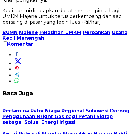
luas,” pungkasnya.
Kegiatan ini diharapkan dapat menjadi pintu bagi
UMKM Majene untuk terus berkembang dan siap
bersaing di pasar yang lebih luas. (Ril/har)
BUMN
Majene
Pelatihan UMKM
Perbankan
Usaha
Kecil Menengah
Komentar
Baca Juga
Pertamina Patra Niaga Regional Sulawesi Dorong
Penggunaan Bright Gas bagi Petani Sidrap
sebagai Solusi Energi Irigasi
Kejari Polewali Mandar Musnahkan Barang Bukti