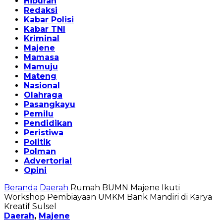
Hiburan
Redaksi
Kabar Polisi
Kabar TNI
Kriminal
Majene
Mamasa
Mamuju
Mateng
Nasional
Olahraga
Pasangkayu
Pemilu
Pendidikan
Peristiwa
Politik
Polman
Advertorial
Opini
Beranda
Daerah
Rumah BUMN Majene Ikuti
Workshop Pembiayaan UMKM Bank Mandiri di Karya
Kreatif Sulsel
Daerah
,
Majene