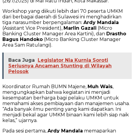
(26/7/2025) di Mal Ratu Indah, Kota Makassar.
Workshop yang diikuti lebih dari 70 peserta UMKM
dari berbagai daerah di Sulawesi ini menghadirkan
tiga narasumber berpengalaman:
Ardy Mandala
(Assistant Vice President),
Marlin Gazali
(Micro
Banking Cluster Manager Area Kartini), dan
Drastho
Bagus Handoko
(Micro Banking Cluster Manager
Area Sam Ratulangi).
Baca Juga
Legislator Nia Kurnia Soroti
Seriusnya Ancaman Stunting di Wilayah
Pelosok
Koordinator Rumah BUMN Majene,
Muh Wais
,
mengungkapkan bahwa kegiatan ini menjadi
kesempatan berharga bagi pelaku UMKM untuk
memahami akses pembiayaan dan manajemen usaha.
“Ada banyak ilmu penting yang kami dapatkan. Ini
menjadi bekal agar UMKM binaan kami lebih siap naik
kelas,” ujarnya.
Pada sesi pertama,
Ardy Mandala
memaparkan