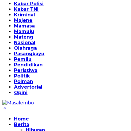
Kabar Polisi
Kabar TNI
Kriminal
Majene
Mamasa
Mamuju
Mateng
Nasional
Olahraga
Pasangkayu
Pemilu
Pendidikan
Peristiwa
Politik
Polman
Advertorial
Opini
Home
Berita
Hiburan