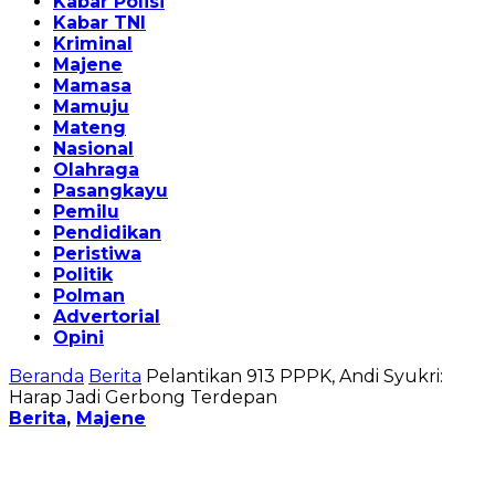
Kabar Polisi
Kabar TNI
Kriminal
Majene
Mamasa
Mamuju
Mateng
Nasional
Olahraga
Pasangkayu
Pemilu
Pendidikan
Peristiwa
Politik
Polman
Advertorial
Opini
Beranda
Berita
Pelantikan 913 PPPK, Andi Syukri:
Harap Jadi Gerbong Terdepan
Berita
,
Majene