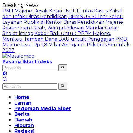
Langsung
Breaking News
ke
PMII Majene Desak Kejari Usut Tuntas Kasus Zakat
konten
dan Infak Dinas Pendidikan
BEMNUS Sulbar Soroti
Layanan Publik di Kantor Dinas Pendidikan Majene
Kekeringan Parah, Warga Polewali Mandar Gelar
Shalat Istisqa
Kabar Baik untuk PPPK Majene,
Menkeu Tambah Dana DAU untuk Penggajian
PMD
Majene Usul Rp 1,8 Miliar Anggaran Pilkades Serentak
2027
Pasang Iklan
Indeks
Home
Laman
Pedoman Media Siber
Berita
Daerah
Hiburan
Redaksi