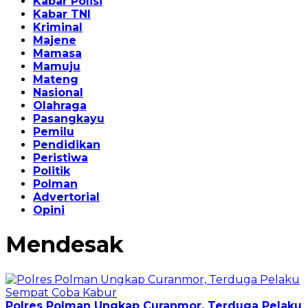
Kabar Polisi
Kabar TNI
Kriminal
Majene
Mamasa
Mamuju
Mateng
Nasional
Olahraga
Pasangkayu
Pemilu
Pendidikan
Peristiwa
Politik
Polman
Advertorial
Opini
Mendesak
Polres Polman Ungkap Curanmor, Terduga Pelaku