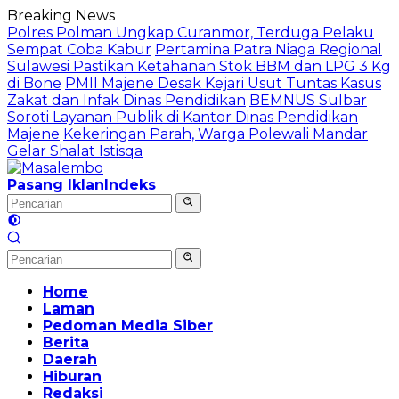
Langsung
Breaking News
ke
Polres Polman Ungkap Curanmor, Terduga Pelaku
konten
Sempat Coba Kabur
Pertamina Patra Niaga Regional
Sulawesi Pastikan Ketahanan Stok BBM dan LPG 3 Kg
di Bone
PMII Majene Desak Kejari Usut Tuntas Kasus
Zakat dan Infak Dinas Pendidikan
BEMNUS Sulbar
Soroti Layanan Publik di Kantor Dinas Pendidikan
Majene
Kekeringan Parah, Warga Polewali Mandar
Gelar Shalat Istisqa
Pasang Iklan
Indeks
Home
Laman
Pedoman Media Siber
Berita
Daerah
Hiburan
Redaksi