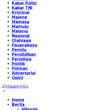
Kabar Polisi
Kabar TNI
Kriminal
Majene
Mamasa
Mamuju
Mateng
Nasional
Olahraga
Pasangkayu
Pemilu
Pendidikan
Peristiwa
Politik
Polman
Advertorial
Opini
Home
Berita
Hiburan