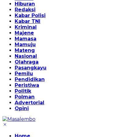
Hiburan
Redaksi
Kabar Polisi
Kabar TNI
Kriminal
Majene
Mamasa
Mamuju
Mateng
Nasional
Olahraga
Pasangkayu
Pemilu
Pendidikan
Peristiwa
Politik
Polman
Advertorial
Opini
Home