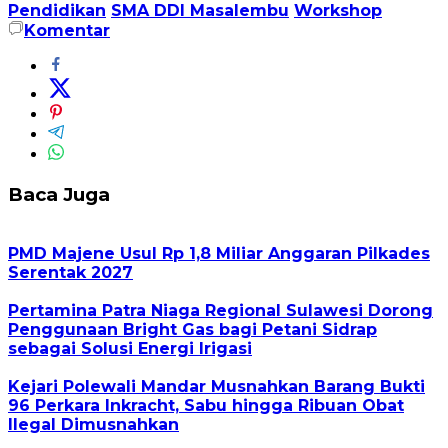
Pendidikan
SMA DDI Masalembu
Workshop
Komentar
Baca Juga
PMD Majene Usul Rp 1,8 Miliar Anggaran Pilkades
Serentak 2027
Pertamina Patra Niaga Regional Sulawesi Dorong
Penggunaan Bright Gas bagi Petani Sidrap
sebagai Solusi Energi Irigasi
Kejari Polewali Mandar Musnahkan Barang Bukti
96 Perkara Inkracht, Sabu hingga Ribuan Obat
Ilegal Dimusnahkan