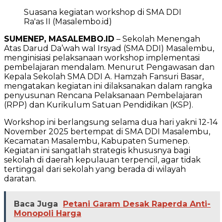
Suasana kegiatan workshop di SMA DDI
Ra'as II (Masalembo.id)
SUMENEP, MASALEMBO.ID
– Sekolah Menengah
Atas Darud Da’wah wal Irsyad (SMA DDI) Masalembu,
menginisiasi pelaksanaan workshop implementasi
pembelajaran mendalam. Menurut Pengawasan dan
Kepala Sekolah SMA DDI A. Hamzah Fansuri Basar,
mengatakan kegiatan ini dilaksanakan dalam rangka
penyusunan Rencana Pelaksanaan Pembelajaran
(RPP) dan Kurikulum Satuan Pendidikan (KSP).
Workshop ini berlangsung selama dua hari yakni 12-14
November 2025 bertempat di SMA DDI Masalembu,
Kecamatan Masalembu, Kabupaten Sumenep.
Kegiatan ini sangatlah strategis khususnya bagi
sekolah di daerah kepulauan terpencil, agar tidak
tertinggal dari sekolah yang berada di wilayah
daratan.
Baca Juga
Petani Garam Desak Raperda Anti-
Monopoli Harga