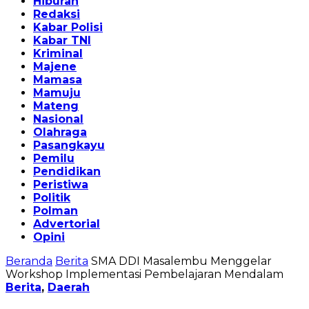
Hiburan
Redaksi
Kabar Polisi
Kabar TNI
Kriminal
Majene
Mamasa
Mamuju
Mateng
Nasional
Olahraga
Pasangkayu
Pemilu
Pendidikan
Peristiwa
Politik
Polman
Advertorial
Opini
Beranda
Berita
SMA DDI Masalembu Menggelar
Workshop Implementasi Pembelajaran Mendalam
Berita
,
Daerah