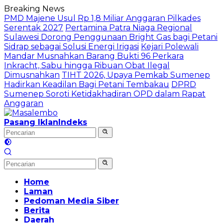
Langsung
Breaking News
ke
PMD Majene Usul Rp 1,8 Miliar Anggaran Pilkades
konten
Serentak 2027
Pertamina Patra Niaga Regional
Sulawesi Dorong Penggunaan Bright Gas bagi Petani
Sidrap sebagai Solusi Energi Irigasi
Kejari Polewali
Mandar Musnahkan Barang Bukti 96 Perkara
Inkracht, Sabu hingga Ribuan Obat Ilegal
Dimusnahkan
TIHT 2026, Upaya Pemkab Sumenep
Hadirkan Keadilan Bagi Petani Tembakau
DPRD
Sumenep Soroti Ketidakhadiran OPD dalam Rapat
Anggaran
Pasang Iklan
Indeks
Home
Laman
Pedoman Media Siber
Berita
Daerah