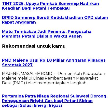
TIHT 2026, Upaya Pemkab Sumenep Hadirkan
Keadilan Bagi Petani Tembakau
DPRD Sumenep Soroti Ketidakhadiran OPD dalam
Rapat Anggaran
Mutu Tembakau Jadi Penentu, Pengusaha
Meminta Petani Disiplin Waktu Panen
Rekomendasi untuk kamu
PMD Majene Usul Rp 1,8 Miliar Anggaran Pilkades
Serentak 2027
MAJENE, MASALEMBO.ID — Pemerintah Kabupaten
Majene melalui Dinas Pemberdayaan Masyarakat
Desa (PMD) telah mempersiapkan langkah…
Pertamina Patra Niaga Regional Sulawesi Dorong
Penggunaan Bright Gas bagi Petani Sidrap
sebagai Solusi Energi Irigasi