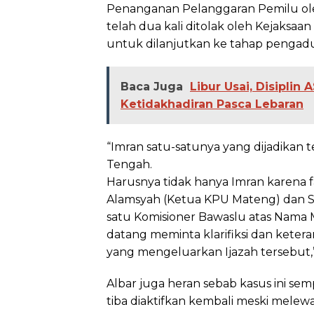
Penanganan Pelanggaran Pemilu ol
telah dua kali ditolak oleh Kejaksa
untuk dilanjutkan ke tahap pengadu
Baca Juga
Libur Usai, Disipli
Ketidakhadiran Pasca Lebaran
“Imran satu-satunya yang dijadikan
Tengah.
Harusnya tidak hanya Imran karena f
Alamsyah (Ketua KPU Mateng) dan Si
satu Komisioner Bawaslu atas Nam
datang meminta klarifiksi dan ketera
yang mengeluarkan Ijazah tersebut,”
Albar juga heran sebab kasus ini semp
tiba diaktifkan kembali meski melew