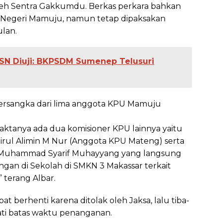
eh Sentra Gakkumdu. Berkas perkara bahkan
an Negeri Mamuju, namun tetap dipaksakan
lan.
n ASN Diuji: BKPSDM Sumenep Telusuri
 tersangka dari lima anggota KPU Mamuju
aktanya ada dua komisioner KPU lainnya yaitu
rul Alimin M Nur (Anggota KPU Mateng) serta
a Muhammad Syarif Muhayyang yang langsung
ngan di Sekolah di SMKN 3 Makassar terkait
 terang Albar.
at berhenti karena ditolak oleh Jaksa, lalu tiba-
ati batas waktu penanganan.