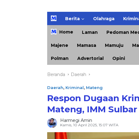
H
Berita
Olahraga
Krimin
o
m
Home
Laman
Pedoman Med
e
Majene
Mamasa
Mamuju
Ma
Polman
Advertorial
Opini
Beranda
Daerah
Daerah
,
Kriminal
,
Mateng
Respon Dugaan Krim
Mateng, IMM Sulbar 
Harmegi Amin
Kamis, 10 April 2025, 15:07 WITA