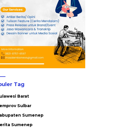
puler Tag
ulawesi Barat
emprov Sulbar
abupaten Sumenep
erita Sumenep