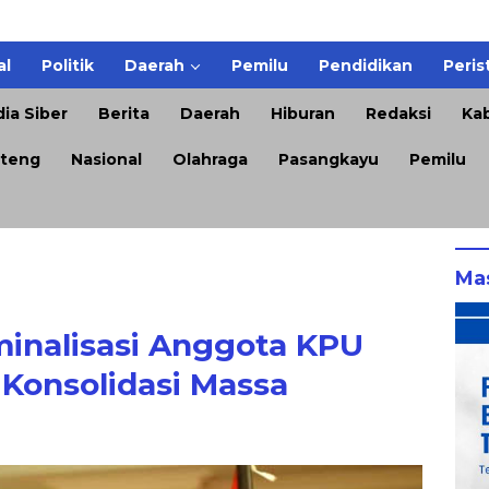
al
Politik
Daerah
Pemilu
Pendidikan
Peris
ia Siber
Berita
Daerah
Hiburan
Redaksi
Kab
teng
Nasional
Olahraga
Pasangkayu
Pemilu
Ma
inalisasi Anggota KPU
Konsolidasi Massa