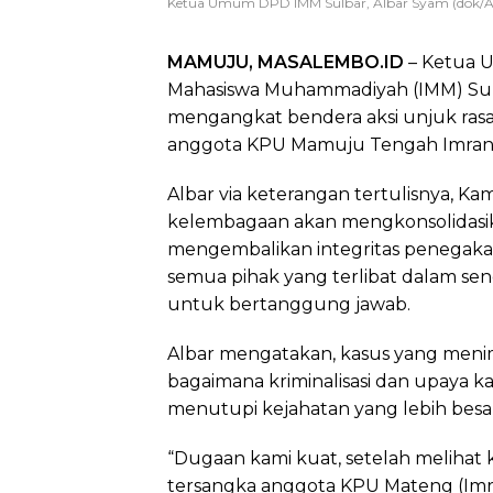
Ketua Umum DPD IMM Sulbar, Albar Syam (dok/A
MAMUJU, MASALEMBO.ID
– Ketua 
Mahasiswa Muhammadiyah (IMM) Sul
mengangkat bendera aksi unjuk rasa 
anggota KPU Mamuju Tengah Imran Tri
Albar via keterangan tertulisnya, Ka
kelembagaan akan mengkonsolidasik
mengembalikan integritas penegaka
semua pihak yang terlibat dalam s
untuk bertanggung jawab.
Albar mengatakan, kasus yang menim
bagaimana kriminalisasi dan upaya k
menutupi kejahatan yang lebih besa
“Dugaan kami kuat, setelah melihat
tersangka anggota KPU Mateng (Imran 