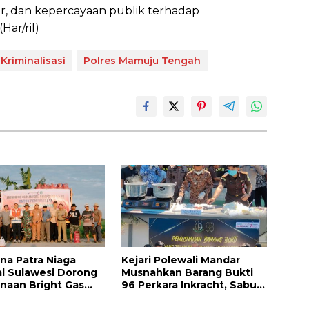
, dan kepercayaan publik terhadap
Har/ril)
Kriminalisasi
Polres Mamuju Tengah
na Patra Niaga
Kejari Polewali Mandar
l Sulawesi Dorong
Musnahkan Barang Bukti
naan Bright Gas
96 Perkara Inkracht, Sabu
tani Sidrap sebagai
hingga Ribuan Obat Ilegal