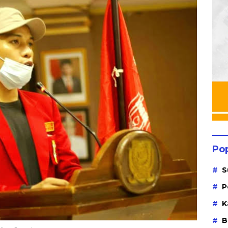
Po
S
P
K
B