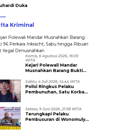
uhardi Duka
ita Kriminal
Kamis, 6 Agustus 2026, 16:05
WITA
Kejari Polewali Mandar
Musnahkan Barang Bukti
96 Perkara Inkracht, Sabu
hingga Ribuan Obat Ilegal
Sabtu, 4 Juli 2026, 14:44 WITA
Polisi Ringkus Pelaku
Dimusnahkan
Pembunuhan, Satu Korban
Anggota TNI
Selasa, 9 Juni 2026, 21:58 WITA
Terungkap! Pelaku
Pembusuran di Wonomulyo
Masih Berstatus Anak di
Bawah Umur, Empat