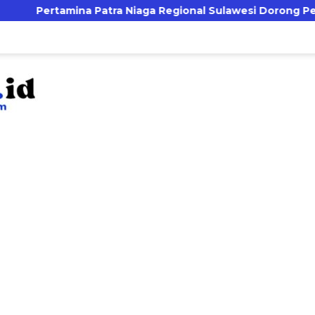
ra Niaga Regional Sulawesi Dorong Penggunaan Bright Gas b