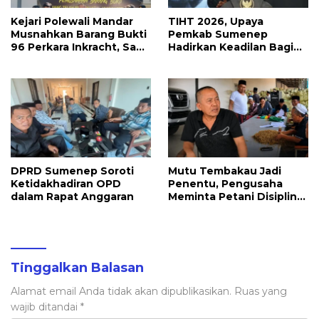
Kejari Polewali Mandar
TIHT 2026, Upaya
Musnahkan Barang Bukti
Pemkab Sumenep
96 Perkara Inkracht, Sabu
Hadirkan Keadilan Bagi
hingga Ribuan Obat
Petani Tembakau
Ilegal Dimusnahkan
DPRD Sumenep Soroti
Mutu Tembakau Jadi
Ketidakhadiran OPD
Penentu, Pengusaha
dalam Rapat Anggaran
Meminta Petani Disiplin
Waktu Panen
Tinggalkan Balasan
Alamat email Anda tidak akan dipublikasikan.
Ruas yang
wajib ditandai
*