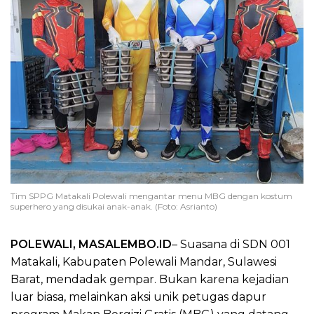
Tim SPPG Matakali Polewali mengantar menu MBG dengan kostum
superhero yang disukai anak-anak. (Foto: Asrianto)
POLEWALI, MASALEMBO.ID
– Suasana di SDN 001
Matakali, Kabupaten Polewali Mandar, Sulawesi
Barat, mendadak gempar. Bukan karena kejadian
luar biasa, melainkan aksi unik petugas dapur