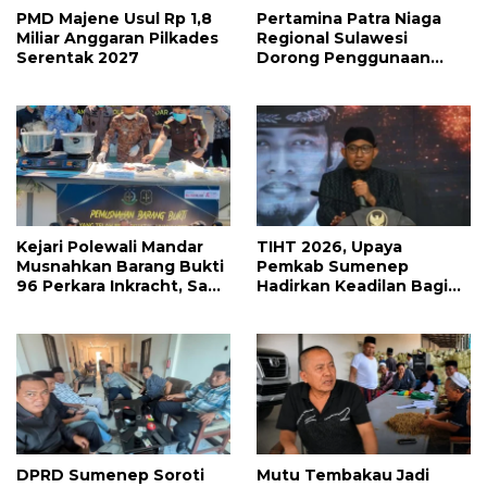
PMD Majene Usul Rp 1,8
Pertamina Patra Niaga
Miliar Anggaran Pilkades
Regional Sulawesi
Serentak 2027
Dorong Penggunaan
Bright Gas bagi Petani
Sidrap sebagai Solusi
Energi Irigasi
Kejari Polewali Mandar
TIHT 2026, Upaya
Musnahkan Barang Bukti
Pemkab Sumenep
96 Perkara Inkracht, Sabu
Hadirkan Keadilan Bagi
hingga Ribuan Obat
Petani Tembakau
Ilegal Dimusnahkan
DPRD Sumenep Soroti
Mutu Tembakau Jadi