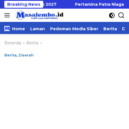
Langsung
 Serentak 2027
Breaking News
Pertamina Patra Niaga Regional Sula
ke
konten
Home
Laman
Pedoman Media Siber
Berita
Da
Beranda
Berita
Berita
,
Daerah