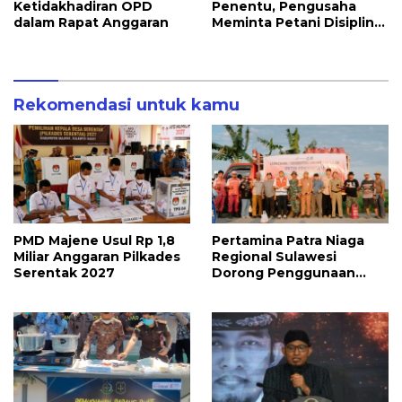
Ketidakhadiran OPD
Penentu, Pengusaha
dalam Rapat Anggaran
Meminta Petani Disiplin
Waktu Panen
Rekomendasi untuk kamu
PMD Majene Usul Rp 1,8
Pertamina Patra Niaga
Miliar Anggaran Pilkades
Regional Sulawesi
Serentak 2027
Dorong Penggunaan
Bright Gas bagi Petani
Sidrap sebagai Solusi
Energi Irigasi