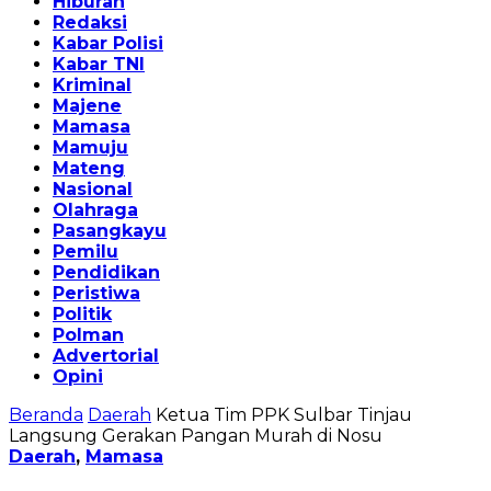
Hiburan
Redaksi
Kabar Polisi
Kabar TNI
Kriminal
Majene
Mamasa
Mamuju
Mateng
Nasional
Olahraga
Pasangkayu
Pemilu
Pendidikan
Peristiwa
Politik
Polman
Advertorial
Opini
Beranda
Daerah
Ketua Tim PPK Sulbar Tinjau
Langsung Gerakan Pangan Murah di Nosu
Daerah
,
Mamasa