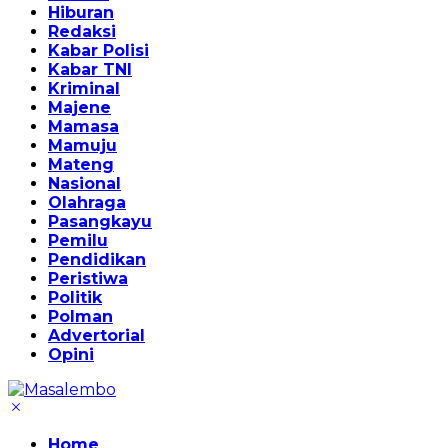
Hiburan
Redaksi
Kabar Polisi
Kabar TNI
Kriminal
Majene
Mamasa
Mamuju
Mateng
Nasional
Olahraga
Pasangkayu
Pemilu
Pendidikan
Peristiwa
Politik
Polman
Advertorial
Opini
Home