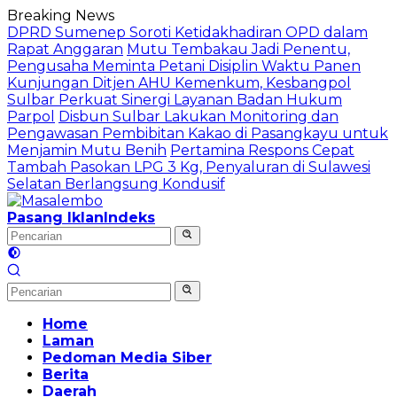
Langsung
Breaking News
ke
DPRD Sumenep Soroti Ketidakhadiran OPD dalam
konten
Rapat Anggaran
Mutu Tembakau Jadi Penentu,
Pengusaha Meminta Petani Disiplin Waktu Panen
Kunjungan Ditjen AHU Kemenkum, Kesbangpol
Sulbar Perkuat Sinergi Layanan Badan Hukum
Parpol
Disbun Sulbar Lakukan Monitoring dan
Pengawasan Pembibitan Kakao di Pasangkayu untuk
Menjamin Mutu Benih
Pertamina Respons Cepat
Tambah Pasokan LPG 3 Kg, Penyaluran di Sulawesi
Selatan Berlangsung Kondusif
Pasang Iklan
Indeks
Home
Laman
Pedoman Media Siber
Berita
Daerah