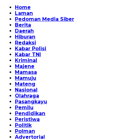
Home
Laman
Pedoman Media Siber
Berita
Daerah
Hiburan
Redaksi
Kabar Polisi
Kabar TNI
Kriminal
Majene
Mamasa
Mamuju
Mateng
Nasional
Olahraga
Pasangkayu
Pemilu
Pendidikan
Peristiwa
Politik
Polman
Advertorial