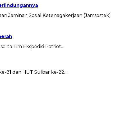
Perlindungannya
an Jaminan Sosial Ketenagakerjaan (Jamsostek)
aerah
erta Tim Ekspedisi Patriot…
ke-81 dan HUT Sulbar ke-22…