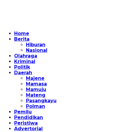
Home
Berita
Hiburan
Nasional
Olahraga
Kriminal
Politik
Daerah
Majene
Mamasa
Mamuju
Mateng
Pasangkayu
Polman
Pemilu
Pendidikan
Peristiwa
Advertorial