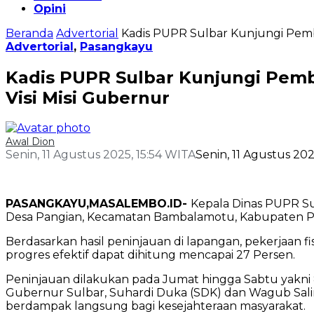
Opini
Beranda
Advertorial
Kadis PUPR Sulbar Kunjungi Pemb
Advertorial
,
Pasangkayu
Kadis PUPR Sulbar Kunjungi Pem
Visi Misi Gubernur
Awal Dion
Senin, 11 Agustus 2025, 15:54 WITA
Senin, 11 Agustus 202
PASANGKAYU,MASALEMBO.ID-
Kepala Dinas PUPR S
Desa Pangian, Kecamatan Bambalamotu, Kabupaten Pa
Berdasarkan hasil peninjauan di lapangan, pekerjaan fis
progres efektif dapat dihitung mencapai 27 Persen.
Peninjauan dilakukan pada Jumat hingga Sabtu yakni 8-
Gubernur Sulbar, Suhardi Duka (SDK) dan Wagub Sal
berdampak langsung bagi kesejahteraan masyarakat.