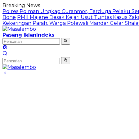
Langsung
Breaking News
ke
Polres Polman Ungkap Curanmor, Terduga Pelaku S
konten
Bone
PMII Majene Desak Kejari Usut Tuntas Kasus Zaka
Kekeringan Parah, Warga Polewali Mandar Gelar Shalat 
Pasang Iklan
Indeks