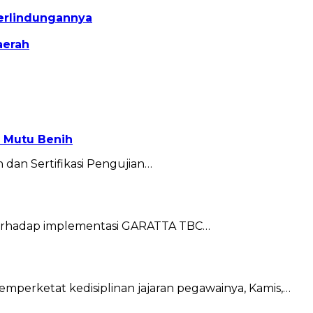
Perlindungannya
aerah
 Mutu Benih
dan Sertifikasi Pengujian…
 terhadap implementasi GARATTA TBC…
emperketat kedisiplinan jajaran pegawainya, Kamis,…