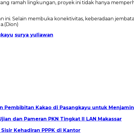
ng ramah lingkungan, proyek ini tidak hanya memperhati
ini. Selain membuka konektivitas, keberadaan jembata
a.(Dion)
gkayu
surya yuliawan
n Pembibitan Kakao di Pasangkayu untuk Menjamin
jian dan Pameran PKN Tingkat II LAN Makassar
 Sisir Kehadiran PPPK di Kantor