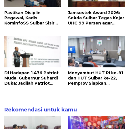
Pastikan Disiplin
Jamsostek Award 2026:
Pegawai, Kadis
Sekda Sulbar Tegas Kejar
KominfoSS Sulbar Sisir
UHC 99 Persen agar
Kehadiran PPPK di Kantor
Seluruh Pekerja
Terakomodir
Perlindungannya
Di Hadapan 1.476 Patriot
Menyambut HUT RI ke-81
Muda, Gubernur Suhardi
dan HUT Sulbar ke-22,
Duka: Jadilah Patriot
Pemprov Siapkan
yang Membawa Solusi
Berbagai Agenda
untuk Daerah
Kegiatan
Rekomendasi untuk kamu