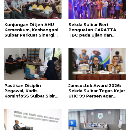
Kunjungan Ditjen AHU
Sekda Sulbar Beri
Kemenkum, Kesbangpol
Penguatan GARATTA
Sulbar Perkuat Sinergi
TBC pada Ujian dan
Layanan Badan Hukum
Pameran PKN Tingkat II
Parpol
LAN Makassar
Pastikan Disiplin
Jamsostek Award 2026:
Pegawai, Kadis
Sekda Sulbar Tegas Kejar
KominfoSS Sulbar Sisir
UHC 99 Persen agar
Kehadiran PPPK di Kantor
Seluruh Pekerja
Terakomodir
Perlindungannya