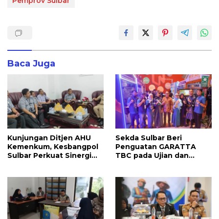
Pemprov Sulbar
Baca Juga
Kunjungan Ditjen AHU
Sekda Sulbar Beri
Kemenkum, Kesbangpol
Penguatan GARATTA
Sulbar Perkuat Sinergi
TBC pada Ujian dan
Layanan Badan Hukum
Pameran PKN Tingkat II
Parpol
LAN Makassar