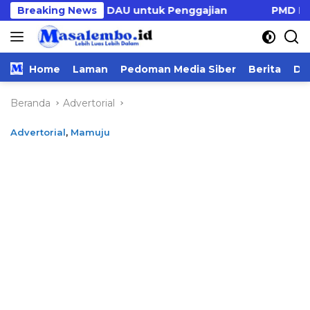
Langsung
bah Dana DAU untuk Penggajian
Breaking News
PMD Majene Usul R
ke
konten
Home
Laman
Pedoman Media Siber
Berita
Da
Beranda
Advertorial
Advertorial
,
Mamuju