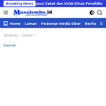
Langsung
ut Tuntas Kasus Zakat dan Infak Dinas Pendidikan
Breaking News
ke
konten
Home
Laman
Pedoman Media Siber
Berita
Da
Beranda
Daerah
Daerah