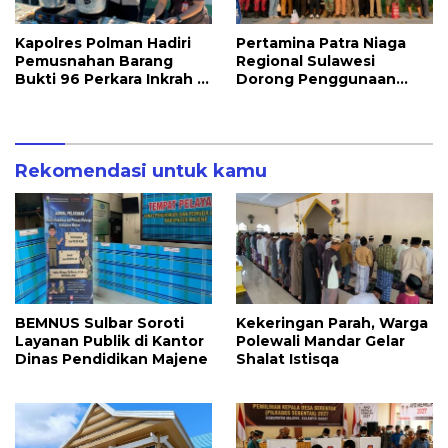
Kapolres Polman Hadiri
Pertamina Patra Niaga
Pemusnahan Barang
Regional Sulawesi
Bukti 96 Perkara Inkrah di
Dorong Penggunaan
Kejari
Bright Gas bagi Petani
Sidrap sebagai Solusi
Energi Irigasi
Rekomendasi untuk kamu
BEMNUS Sulbar Soroti
Kekeringan Parah, Warga
Layanan Publik di Kantor
Polewali Mandar Gelar
Dinas Pendidikan Majene
Shalat Istisqa