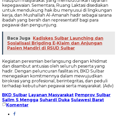
maupun masyarakat yang membutuhkan layanan
kepegawaian. Sementara, Ruang Laktasi disediakan
untuk mendukung hak ibu menyusui di lingkungan
kerja, dan Mushallah Al-Amanah hadir sebagai sarana
ibadah yang bersih dan representatif bagi para
pegawai dan pengunjung.
Baca Juga
Kadiskes Sulbar Launching dan
Sosialisasi Brigding E-Klaim dan Anjungan
Pasien Mandiri di RSUD Sulbar
Kegiatan peresmian berlangsung dengan khidmat
dan disambut antusias oleh seluruh peserta yang
hadir. Dengan peluncuran fasilitas ini, BKD Sulbar
menegaskan komitmennya dalam mewujudkan
birokrasi yang profesional, berintegritas, dan peduli
terhadap kebutuhan pegawai serta masyarakat. (Adv)
BKD Sulbar
Layanan Masyarakat
Pemprov Sulbar
Salim S Mengga
Suhardi Duka
Sulawesi Barat
Komentar