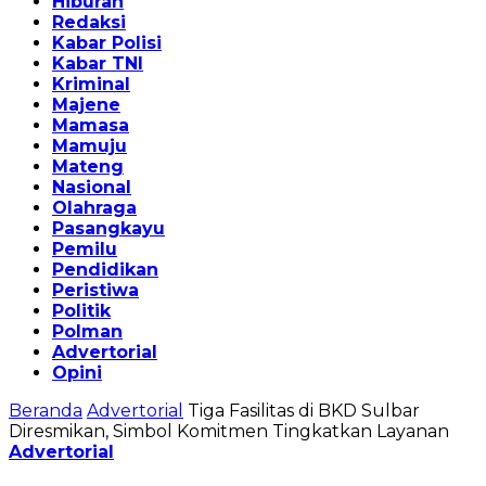
Hiburan
Redaksi
Kabar Polisi
Kabar TNI
Kriminal
Majene
Mamasa
Mamuju
Mateng
Nasional
Olahraga
Pasangkayu
Pemilu
Pendidikan
Peristiwa
Politik
Polman
Advertorial
Opini
Beranda
Advertorial
Tiga Fasilitas di BKD Sulbar
Diresmikan, Simbol Komitmen Tingkatkan Layanan
Advertorial