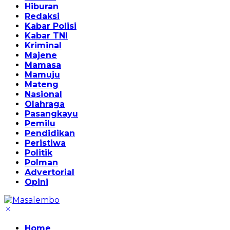
Hiburan
Redaksi
Kabar Polisi
Kabar TNI
Kriminal
Majene
Mamasa
Mamuju
Mateng
Nasional
Olahraga
Pasangkayu
Pemilu
Pendidikan
Peristiwa
Politik
Polman
Advertorial
Opini
Home