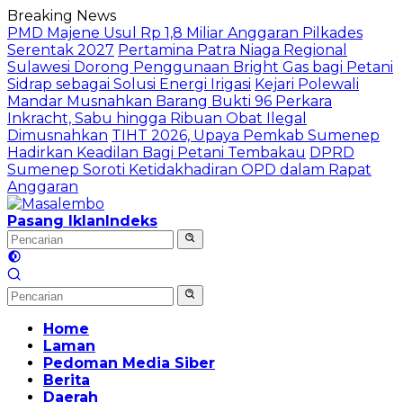
Langsung
Breaking News
ke
PMD Majene Usul Rp 1,8 Miliar Anggaran Pilkades
konten
Serentak 2027
Pertamina Patra Niaga Regional
Sulawesi Dorong Penggunaan Bright Gas bagi Petani
Sidrap sebagai Solusi Energi Irigasi
Kejari Polewali
Mandar Musnahkan Barang Bukti 96 Perkara
Inkracht, Sabu hingga Ribuan Obat Ilegal
Dimusnahkan
TIHT 2026, Upaya Pemkab Sumenep
Hadirkan Keadilan Bagi Petani Tembakau
DPRD
Sumenep Soroti Ketidakhadiran OPD dalam Rapat
Anggaran
Pasang Iklan
Indeks
Home
Laman
Pedoman Media Siber
Berita
Daerah