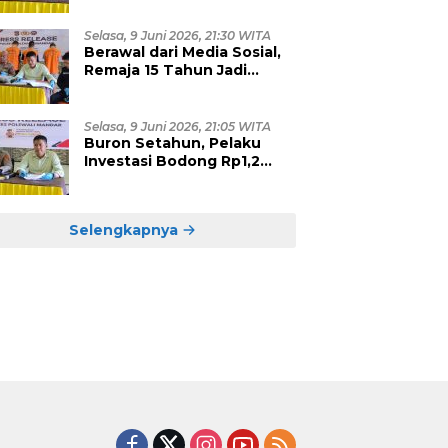
Bawah Umur, Empat
Tersangka Diamankan
Selasa, 9 Juni 2026, 21:30 WITA
Berawal dari Media Sosial,
Remaja 15 Tahun Jadi
Korban Persetubuhan dan
Eksploitasi, Empat Pelaku
Dibekuk Polisi
Selasa, 9 Juni 2026, 21:05 WITA
Buron Setahun, Pelaku
Investasi Bodong Rp1,2
Miliar yang Hebohkan
Polman Akhirnya Dibekuk
di Kalimantan Timur
Selengkapnya