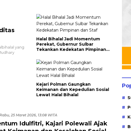
Penggunaan Bright Gas
96 P
bagi Petani Sidrap sebagai
hing
Solusi Energi Irigasi
Dim
ditas
Halal Bihalal Jadi Momentum
Perekat, Gubernur Sulbar
ihalal yang
Tekankan Kedekatan Pimpinan
 Mudhary
dan Staf
Kejari Polman Gaungkan
Po
Keimanan dan Kepedulian Sosial
Lewat Halal Bihalal
S
P
Rabu, 25 Maret 2026, 13:08 WITA
K
tum Idulfitri, Kajari Polewali Ajak
B
at Keimanan dan Kesalehan Sosial