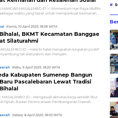
S
 MANDAR.MASALEMBO.ID — Momentum Hari Raya Idulfitri
 sebagai waktu yang tepat untuk memperkuat keimanan,…
Ber
ial
Kamis, 10 April 2025, 18:56 WITA
 Bihalal, BKMT Kecamatan Banggae
at Silaturahmi
ASALEMBO.ID – Halal bi halal merupakan kegiatan positif
yambung tali silaturahmi dan menjalin…
aerah
Rabu, 9 April 2025, 18:20 WITA
eda Kabupaten Sumenep Bangun
t Baru Pascalebaran Lewat Tradisi
Bihalal
MASALEMBO.ID – Mengawali aktivitas kerja setelah libur
 1446 Hijriah, Badan Perencanaan Pembangunan Daerah…
aerah
Selasa, 8 April 2025, 18:03 WITA