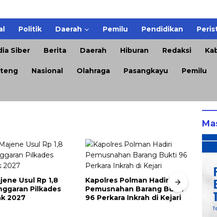
al
Politik
Daerah
Pemilu
Pendidikan
Peris
ia Siber
Berita
Daerah
Hiburan
Redaksi
Kab
teng
Nasional
Olahraga
Pasangkayu
Pemilu
Ma
s Polman Hadiri
ahan Barang Bukti
ra Inkrah di Kejari
Pertamina Patra Niaga
Keja
Regional Sulawesi Dorong
Musn