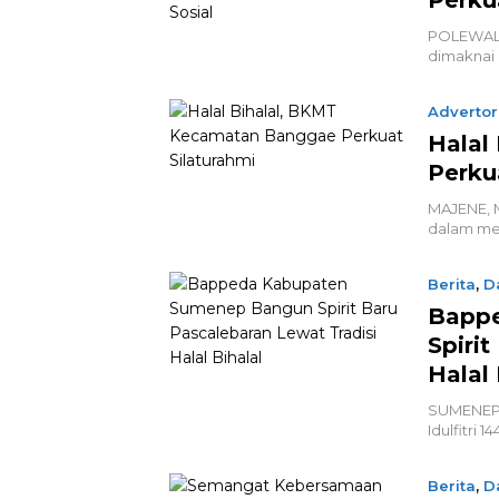
POLEWALI
dimaknai
Advertor
Halal
Perku
MAJENE, M
dalam men
Berita
,
D
Bapp
Spiri
Halal 
SUMENEP, 
Idulfitri
Berita
,
D