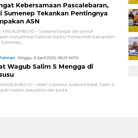
gat Kebersamaan Pascalebaran,
i Sumenep Tekankan Pentingnya
mpakan ASN
 MASALEMBO.ID – Suasana hangat dan penuh
gaan menyelimuti halaman Kantor Pemerintah Kabupaten
 Sumenep,…
Polman
Minggu, 6 April 2025, 08:23 WITA
at Wagub Salim S Mengga di
susu
MASALEMBO.ID – Wakil Gubernur Sulawesi Barat, Salim S
diri malam silaturahmi dan pesta…