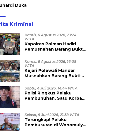
uhardi Duka
ita Kriminal
Kamis, 6 Agustus 2026, 23:24
WITA
Kapolres Polman Hadiri
Pemusnahan Barang Bukti
96 Perkara Inkrah di Kejari
Kamis, 6 Agustus 2026, 16:05
WITA
Kejari Polewali Mandar
Musnahkan Barang Bukti
96 Perkara Inkracht, Sabu
hingga Ribuan Obat Ilegal
Sabtu, 4 Juli 2026, 14:44 WITA
Dimusnahkan
Polisi Ringkus Pelaku
Pembunuhan, Satu Korban
Anggota TNI
Selasa, 9 Juni 2026, 21:58 WITA
Terungkap! Pelaku
Pembusuran di Wonomulyo
Masih Berstatus Anak di