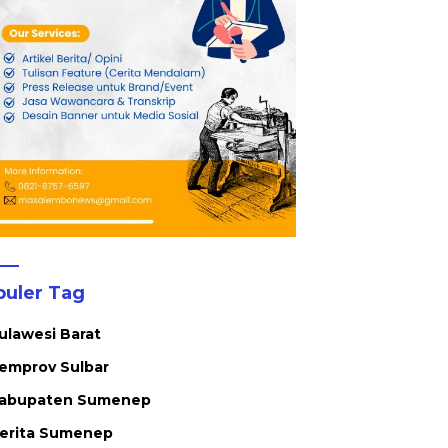
erkara Inkracht, Sabu
ga Ribuan Obat Ilegal
usnahkan
puler Tag
ulawesi Barat
emprov Sulbar
abupaten Sumenep
erita Sumenep