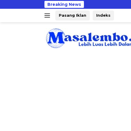
Langsung
Breaking News
Ka
ke
Pasang Iklan
Indeks
konten