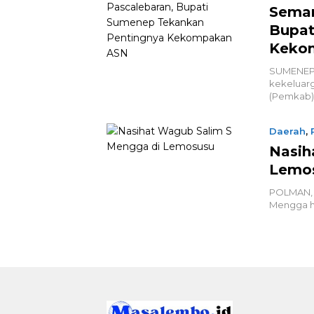
Seman
Bupat
Keko
SUMENEP,
kekeluar
(Pemkab)
Daerah
,
Nasih
Lemo
POLMAN, 
Mengga ha