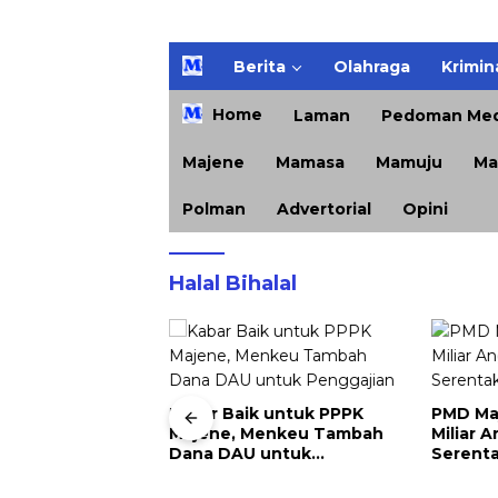
H
Berita
Olahraga
Krimin
o
m
Home
Laman
Pedoman Med
e
Majene
Mamasa
Mamuju
Ma
Polman
Advertorial
Opini
Halal Bihalal
 untuk PPPK
PMD Majene Usul Rp 1,8
Kapolre
enkeu Tambah
Miliar Anggaran Pilkades
Pemusn
untuk
Serentak 2027
96 Perka
n