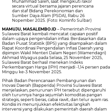
Muhammad Saleh, saat mengikuti rakor
secara virtual bersama jajaran perencana
dan staf Bidang Perekonomian dan
Sumber Daya Alam (PSDA), Rabu 26
Nopember 2025. (Foto: Kominfo Sulbar)
MAMUJU, MASALEMBO.ID
– Pemerintah Provinsi
Sulawesi Barat kembali mencatat capaian positif
dalam upaya pengendalian inflasi. Berdasarkan data
Badan Pusat Statistik (BPS) yang disampaikan dalam
Rapat Koordinasi Pengendalian Inflasi Daerah yang
dipimpin Wakil Menteri Dalam Negeri (Wamendagri)
Akhmad Wiyagus pada Selasa, 25 November 2025,
Sulawesi Barat berhasil menekan Indeks
Perkembangan Harga (IPH) menjadi -1,14 persen pada
Minggu ke-3 November 2025.
Pihak Badan Perencanaan Pembangunan dan
Inovasi Daerah (Bapperida) Provinsi Sulawesi Barat
menjelaskan, penurunan IPH tersebut dipengaruhi
oleh turunnya harga sejumlah komoditas pangan
strategis, seperti beras, cabai rawit, dan telur ayam ras.
Kondisi ini menunjukkan efektivitas langkah
intervensi yang dilakukan pemerintah daerah dalam