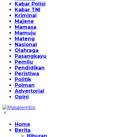
Kabar Polisi
Kabar TNI
Kriminal
Majene
Mamasa
Mamuju
Mateng
Nasional
Olahraga
Pasangkayu
Pemilu
Pendidikan
Peristiwa
Politik
Polman
Advertorial
Opini
Home
Berita
Hiburan