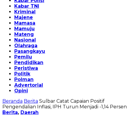
Kabar Polisi
Kabar TNI
Kriminal
Majene
Mamasa
Mamuju
Mateng
Nasional
Olahraga
Pasangkayu
Pemilu
Pendidikan
Peristiwa
Politik
Polman
Advertorial
Opini
Beranda
Berita
Sulbar Catat Capaian Positif
Pengendalian Inflasi, IPH Turun Menjadi -1,14 Persen
Berita
,
Daerah