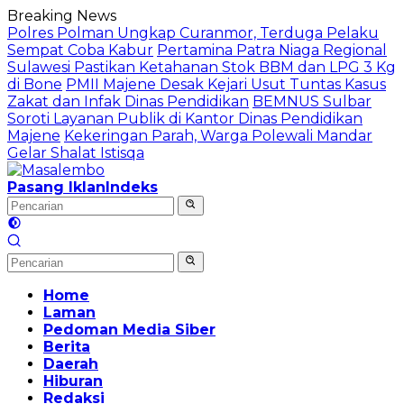
Langsung
Breaking News
ke
Polres Polman Ungkap Curanmor, Terduga Pelaku
konten
Sempat Coba Kabur
Pertamina Patra Niaga Regional
Sulawesi Pastikan Ketahanan Stok BBM dan LPG 3 Kg
di Bone
PMII Majene Desak Kejari Usut Tuntas Kasus
Zakat dan Infak Dinas Pendidikan
BEMNUS Sulbar
Soroti Layanan Publik di Kantor Dinas Pendidikan
Majene
Kekeringan Parah, Warga Polewali Mandar
Gelar Shalat Istisqa
Pasang Iklan
Indeks
Home
Laman
Pedoman Media Siber
Berita
Daerah
Hiburan
Redaksi