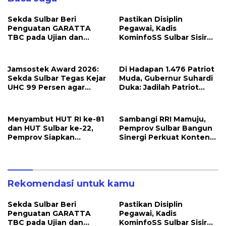
Sekda Sulbar Beri
Pastikan Disiplin
Penguatan GARATTA
Pegawai, Kadis
TBC pada Ujian dan
KominfoSS Sulbar Sisir
Pameran PKN Tingkat II
Kehadiran PPPK di Kantor
LAN Makassar
Jamsostek Award 2026:
Di Hadapan 1.476 Patriot
Sekda Sulbar Tegas Kejar
Muda, Gubernur Suhardi
UHC 99 Persen agar
Duka: Jadilah Patriot
Seluruh Pekerja
yang Membawa Solusi
Terakomodir
untuk Daerah
Perlindungannya
Menyambut HUT RI ke-81
Sambangi RRI Mamuju,
dan HUT Sulbar ke-22,
Pemprov Sulbar Bangun
Pemprov Siapkan
Sinergi Perkuat Konten
Berbagai Agenda
Berbahasa Lokal
Kegiatan
Rekomendasi untuk kamu
Sekda Sulbar Beri
Pastikan Disiplin
Penguatan GARATTA
Pegawai, Kadis
TBC pada Ujian dan
KominfoSS Sulbar Sisir