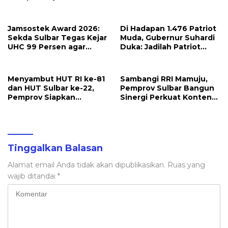
Pameran PKN Tingkat II
Kehadiran PPPK di Kantor
LAN Makassar
Jamsostek Award 2026:
Di Hadapan 1.476 Patriot
Sekda Sulbar Tegas Kejar
Muda, Gubernur Suhardi
UHC 99 Persen agar
Duka: Jadilah Patriot
Seluruh Pekerja
yang Membawa Solusi
Terakomodir
untuk Daerah
Perlindungannya
Menyambut HUT RI ke-81
Sambangi RRI Mamuju,
dan HUT Sulbar ke-22,
Pemprov Sulbar Bangun
Pemprov Siapkan
Sinergi Perkuat Konten
Berbagai Agenda
Berbahasa Lokal
Kegiatan
Tinggalkan Balasan
Alamat email Anda tidak akan dipublikasikan.
Ruas yang
wajib ditandai
*