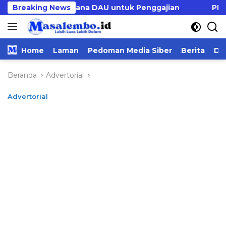
Langsung
eu Tambah Dana DAU untuk Penggajian
Breaking News
PMD Majene
ke
konten
Home
Laman
Pedoman Media Siber
Berita
Da
Beranda
Advertorial
Advertorial