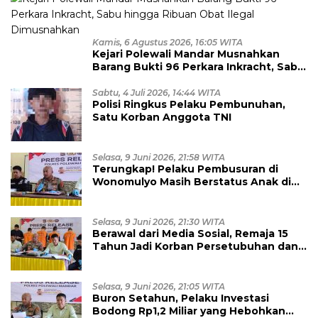
Kamis, 6 Agustus 2026, 16:05 WITA
Kejari Polewali Mandar Musnahkan
Barang Bukti 96 Perkara Inkracht, Sabu
hingga Ribuan Obat Ilegal
Dimusnahkan
Sabtu, 4 Juli 2026, 14:44 WITA
Polisi Ringkus Pelaku Pembunuhan,
Satu Korban Anggota TNI
Selasa, 9 Juni 2026, 21:58 WITA
Terungkap! Pelaku Pembusuran di
Wonomulyo Masih Berstatus Anak di
Bawah Umur, Empat Tersangka
Diamankan
Selasa, 9 Juni 2026, 21:30 WITA
Berawal dari Media Sosial, Remaja 15
Tahun Jadi Korban Persetubuhan dan
Eksploitasi, Empat Pelaku Dibekuk
Polisi
Selasa, 9 Juni 2026, 21:05 WITA
Buron Setahun, Pelaku Investasi
Bodong Rp1,2 Miliar yang Hebohkan