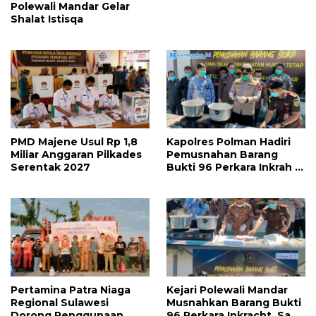
Polewali Mandar Gelar
Shalat Istisqa
PMD Majene Usul Rp 1,8
Kapolres Polman Hadiri
Miliar Anggaran Pilkades
Pemusnahan Barang
Serentak 2027
Bukti 96 Perkara Inkrah di
Kejari
Pertamina Patra Niaga
Kejari Polewali Mandar
Regional Sulawesi
Musnahkan Barang Bukti
Dorong Penggunaan
96 Perkara Inkracht, Sabu