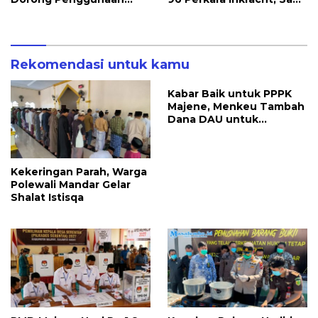
Bright Gas bagi Petani
hingga Ribuan Obat
Sidrap sebagai Solusi
Ilegal Dimusnahkan
Energi Irigasi
Rekomendasi untuk kamu
Kabar Baik untuk PPPK
Majene, Menkeu Tambah
Dana DAU untuk
Penggajian
Kekeringan Parah, Warga
Polewali Mandar Gelar
Shalat Istisqa