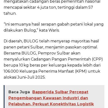
mengatakan cadangan beras pemerintah nasional
mencapai sekitar 4 juta ton, tertinggi dalam 57
tahun.
“Ini semuanya hasil serapan gabah petani lokal yang
dilakukan Bulog,” kata Waris.
Di daerah, BULOG telah menyerap mayoritas hasil
panen petani Sulbar, menjamin pasokan optimal.
Bersama BULOG, Pemprov Sulbar akan
menyalurkan Cadangan Pangan Pemerintah (CPP)
berupa 10 kg beras per keluarga kepada lebih dari
106.000 Keluarga Penerima Manfaat (KPM) untuk
alokasi Juni–Juli 2025.
Baca Juga
Bapperida Sulbar Percepat
Pengembangan Kawasan Industri dan
Pelabuhan, Perkuat Konektivitas Logistik