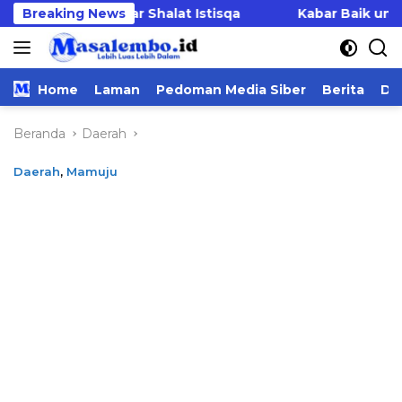
Langsung
Mandar Gelar Shalat Istisqa
Breaking News
Kabar Baik untuk PPP
ke
konten
Home
Laman
Pedoman Media Siber
Berita
Da
Beranda
Daerah
Daerah
,
Mamuju