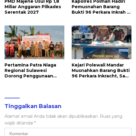
PMD Majene Usul Rp 1,8
Kapolres Polman Hadiri
Miliar Anggaran Pilkades
Pemusnahan Barang
Serentak 2027
Bukti 96 Perkara Inkrah di
Kejari
Pertamina Patra Niaga
Kejari Polewali Mandar
Regional Sulawesi
Musnahkan Barang Bukti
Dorong Penggunaan
96 Perkara Inkracht, Sabu
Bright Gas bagi Petani
hingga Ribuan Obat
Sidrap sebagai Solusi
Ilegal Dimusnahkan
Energi Irigasi
Tinggalkan Balasan
Alamat email Anda tidak akan dipublikasikan.
Ruas yang
wajib ditandai
*