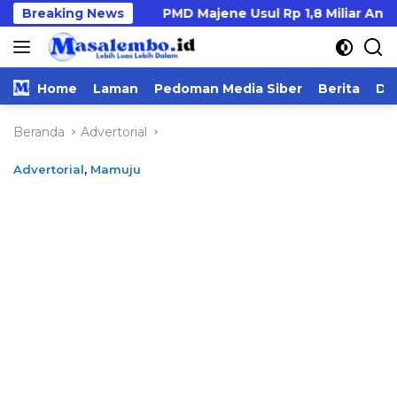
Langsung
jian
Breaking News
PMD Majene Usul Rp 1,8 Miliar Anggaran Pilka
ke
konten
Home
Laman
Pedoman Media Siber
Berita
Da
Beranda
Advertorial
Advertorial
,
Mamuju