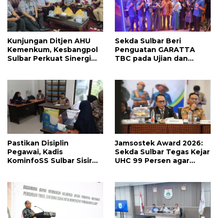
Kunjungan Ditjen AHU
Sekda Sulbar Beri
Kemenkum, Kesbangpol
Penguatan GARATTA
Sulbar Perkuat Sinergi
TBC pada Ujian dan
Layanan Badan Hukum
Pameran PKN Tingkat II
Parpol
LAN Makassar
Pastikan Disiplin
Jamsostek Award 2026:
Pegawai, Kadis
Sekda Sulbar Tegas Kejar
KominfoSS Sulbar Sisir
UHC 99 Persen agar
Kehadiran PPPK di Kantor
Seluruh Pekerja
Terakomodir
Perlindungannya