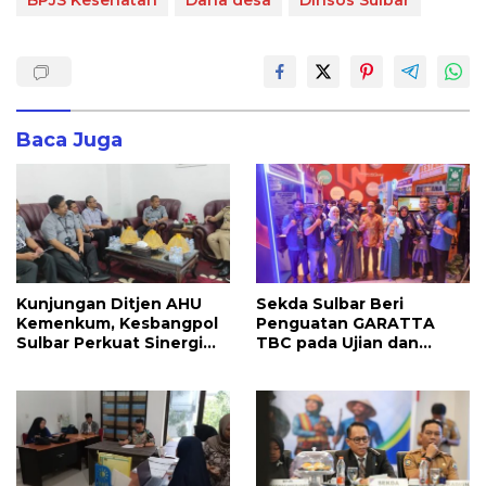
Baca Juga
Kunjungan Ditjen AHU
Sekda Sulbar Beri
Kemenkum, Kesbangpol
Penguatan GARATTA
Sulbar Perkuat Sinergi
TBC pada Ujian dan
Layanan Badan Hukum
Pameran PKN Tingkat II
Parpol
LAN Makassar