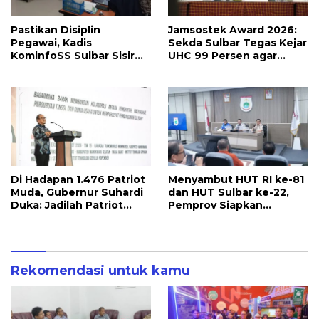
Pastikan Disiplin
Jamsostek Award 2026:
Pegawai, Kadis
Sekda Sulbar Tegas Kejar
KominfoSS Sulbar Sisir
UHC 99 Persen agar
Kehadiran PPPK di Kantor
Seluruh Pekerja
Terakomodir
Perlindungannya
Di Hadapan 1.476 Patriot
Menyambut HUT RI ke-81
Muda, Gubernur Suhardi
dan HUT Sulbar ke-22,
Duka: Jadilah Patriot
Pemprov Siapkan
yang Membawa Solusi
Berbagai Agenda
untuk Daerah
Kegiatan
Rekomendasi untuk kamu