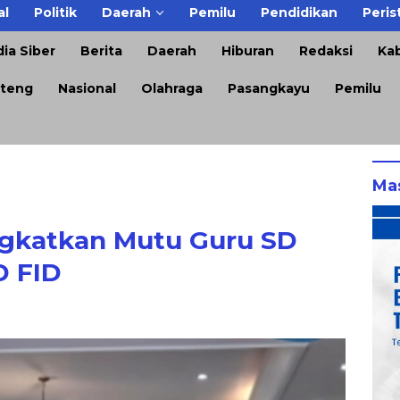
al
Politik
Daerah
Pemilu
Pendidikan
Peris
ia Siber
Berita
Daerah
Hiburan
Redaksi
Kab
teng
Nasional
Olahraga
Pasangkayu
Pemilu
Ma
ngkatkan Mutu Guru SD
D FID