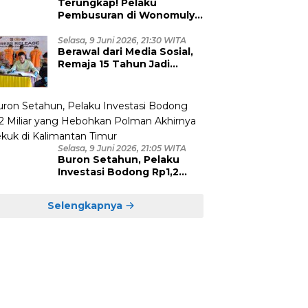
Terungkap! Pelaku
Pembusuran di Wonomulyo
Masih Berstatus Anak di
Bawah Umur, Empat
Selasa, 9 Juni 2026, 21:30 WITA
Berawal dari Media Sosial,
Tersangka Diamankan
Remaja 15 Tahun Jadi
Korban Persetubuhan dan
Eksploitasi, Empat Pelaku
Dibekuk Polisi
Selasa, 9 Juni 2026, 21:05 WITA
Buron Setahun, Pelaku
Investasi Bodong Rp1,2
Miliar yang Hebohkan
Polman Akhirnya Dibekuk
Selengkapnya
di Kalimantan Timur