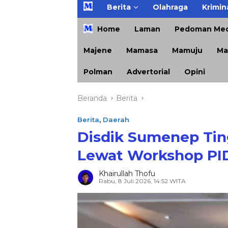
H
Berita
Olahraga
Krimin
o
m
Home
Laman
Pedoman Med
e
Majene
Mamasa
Mamuju
Ma
Polman
Advertorial
Opini
Beranda
Berita
Berita
,
Daerah
Disdik Sumenep Ti
Lewat Workshop PI
Khairullah Thofu
Rabu, 8 Juli 2026, 14:52 WITA