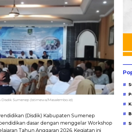
Po
S
P
h Disdik Sumenep (Istimewa/Masalembo.id)
K
B
Pendidikan (Disdik) Kabupaten Sumenep
 pendidikan dasar dengan menggelar Workshop
S
jaran Tahun Anggaran 2026. Kegiatan ini