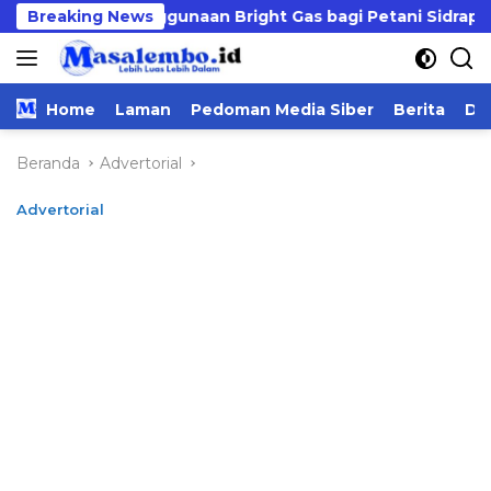
Langsung
g Penggunaan Bright Gas bagi Petani Sidrap sebagai Solusi
Breaking News
ke
konten
Home
Laman
Pedoman Media Siber
Berita
Da
Beranda
Advertorial
Advertorial