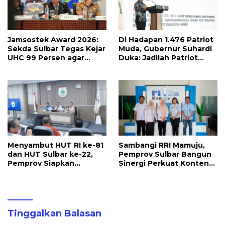
Jamsostek Award 2026:
Di Hadapan 1.476 Patriot
Sekda Sulbar Tegas Kejar
Muda, Gubernur Suhardi
UHC 99 Persen agar
Duka: Jadilah Patriot
Seluruh Pekerja
yang Membawa Solusi
Terakomodir
untuk Daerah
Perlindungannya
Menyambut HUT RI ke-81
Sambangi RRI Mamuju,
dan HUT Sulbar ke-22,
Pemprov Sulbar Bangun
Pemprov Siapkan
Sinergi Perkuat Konten
Berbagai Agenda
Berbahasa Lokal
Kegiatan
Tinggalkan Balasan