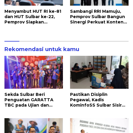
Menyambut HUT RI ke-81
Sambangi RRI Mamuju,
dan HUT Sulbar ke-22,
Pemprov Sulbar Bangun
Pemprov Siapkan
Sinergi Perkuat Konten
Berbagai Agenda
Berbahasa Lokal
Kegiatan
Rekomendasi untuk kamu
Sekda Sulbar Beri
Pastikan Disiplin
Penguatan GARATTA
Pegawai, Kadis
TBC pada Ujian dan
KominfoSS Sulbar Sisir
Pameran PKN Tingkat II
Kehadiran PPPK di Kantor
LAN Makassar