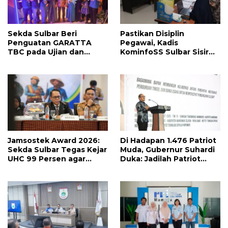
Sekda Sulbar Beri
Pastikan Disiplin
Penguatan GARATTA
Pegawai, Kadis
TBC pada Ujian dan
KominfoSS Sulbar Sisir
Pameran PKN Tingkat II
Kehadiran PPPK di Kantor
LAN Makassar
Jamsostek Award 2026:
Di Hadapan 1.476 Patriot
Sekda Sulbar Tegas Kejar
Muda, Gubernur Suhardi
UHC 99 Persen agar
Duka: Jadilah Patriot
Seluruh Pekerja
yang Membawa Solusi
Terakomodir
untuk Daerah
Perlindungannya