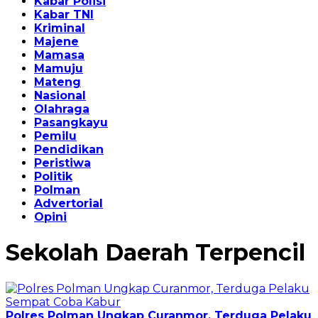
Kabar Polisi
Kabar TNI
Kriminal
Majene
Mamasa
Mamuju
Mateng
Nasional
Olahraga
Pasangkayu
Pemilu
Pendidikan
Peristiwa
Politik
Polman
Advertorial
Opini
Sekolah Daerah Terpencil
Polres Polman Ungkap Curanmor, Terduga Pelaku