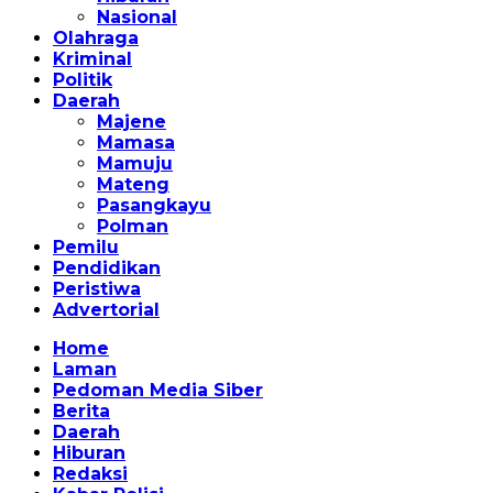
Nasional
Olahraga
Kriminal
Politik
Daerah
Majene
Mamasa
Mamuju
Mateng
Pasangkayu
Polman
Pemilu
Pendidikan
Peristiwa
Advertorial
Home
Laman
Pedoman Media Siber
Berita
Daerah
Hiburan
Redaksi