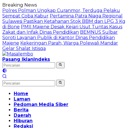
Langsung
Breaking News
ke
Polres Polman Ungkap Curanmor, Terduga Pelaku
konten
Sempat Coba Kabur
Pertamina Patra Niaga Regional
Sulawesi Pastikan Ketahanan Stok BBM dan LPG 3 Kg
di Bone
PMII Majene Desak Kejari Usut Tuntas Kasus
Zakat dan Infak Dinas Pendidikan
BEMNUS Sulbar
Soroti Layanan Publik di Kantor Dinas Pendidikan
Majene
Kekeringan Parah, Warga Polewali Mandar
Gelar Shalat Istisqa
Pasang Iklan
Indeks
Home
Laman
Pedoman Media Siber
Berita
Daerah
Hiburan
Redaksi