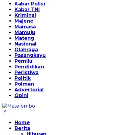
Kabar Polisi
Kabar TNI
Kriminal
Majene
Mamasa
Mamuju
Mateng
Nasional
Olahraga
Pasangkayu
Pemilu
Pendidikan
Peristiwa
Politik
Polman
Advertorial
Opini
Home
Berita
Hiburan