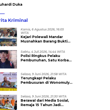
uhardi Duka
ita Kriminal
Kamis, 6 Agustus 2026, 16:05
WITA
Kejari Polewali Mandar
Musnahkan Barang Bukti
96 Perkara Inkracht, Sabu
hingga Ribuan Obat Ilegal
Sabtu, 4 Juli 2026, 14:44 WITA
Dimusnahkan
Polisi Ringkus Pelaku
Pembunuhan, Satu Korban
Anggota TNI
Selasa, 9 Juni 2026, 21:58 WITA
Terungkap! Pelaku
Pembusuran di Wonomulyo
Masih Berstatus Anak di
Bawah Umur, Empat
Tersangka Diamankan
Selasa, 9 Juni 2026, 21:30 WITA
Berawal dari Media Sosial,
Remaja 15 Tahun Jadi
Korban Persetubuhan dan