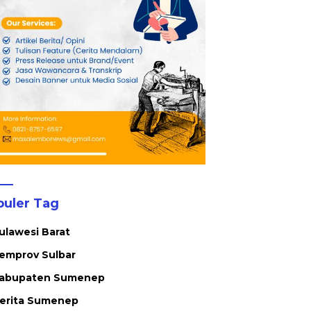
t Anggaran
Meminta Petani Disiplin
S
Waktu Panen
L
P
puler Tag
ulawesi Barat
emprov Sulbar
abupaten Sumenep
erita Sumenep