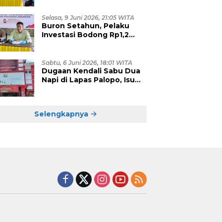
Eksploitasi, Empat Pelaku
Dibekuk Polisi
Selasa, 9 Juni 2026, 21:05 WITA
Buron Setahun, Pelaku
Investasi Bodong Rp1,2
Miliar yang Hebohkan
Polman Akhirnya Dibekuk
di Kalimantan Timur
Sabtu, 6 Juni 2026, 18:01 WITA
Dugaan Kendali Sabu Dua
Napi di Lapas Palopo, Isu
Upeti Puluhan Juta Mulai
Terkuak?
Selengkapnya