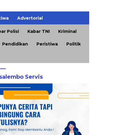
tiwa
Advertorial
ar Polisi
Kabar TNI
Kriminal
Pendidikan
Peristiwa
Politik
salembo Servis
 Sumenep Soroti
Mutu Tembakau Jadi
K
dakhadiran OPD dalam
Penentu, Pengusaha
K