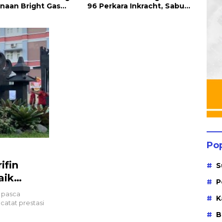
ara Inkracht, Sabu
Keadilan Bagi Petani
Rapa
Ribuan Obat Ilegal
Tembakau
ahkan
Po
ifin
S
aik
P
 pasca
K
catat prestasi
B