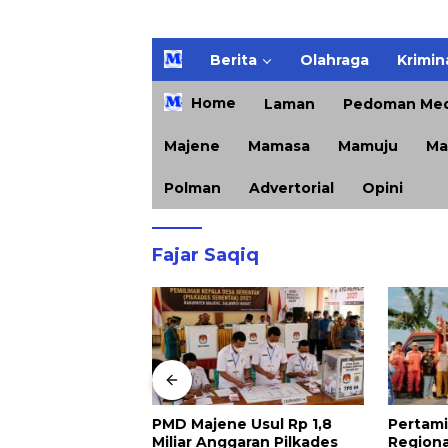
H
Berita
Olahraga
Krimin
o
m
Home
Laman
Pedoman Med
e
Majene
Mamasa
Mamuju
Ma
Polman
Advertorial
Opini
Fajar Saqiq
 Usul Rp 1,8
Pertamina Patra Niaga
Kejari 
garan Pilkades
Regional Sulawesi Dorong
Musnah