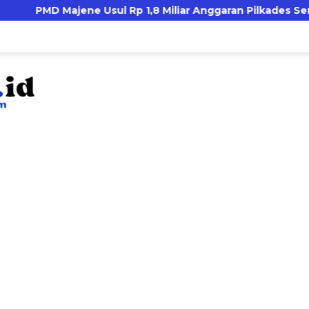
 Majene Usul Rp 1,8 Miliar Anggaran Pilkades Serentak 20