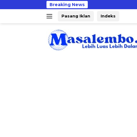
Langsung
Breaking News
PMD
ke
Pasang Iklan
Indeks
konten