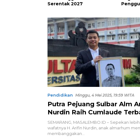
2027
Penggunaan Bright Gas
96 Perk
bagi Petani Sidrap sebagai
hingga 
Solusi Energi Irigasi
Dimusn
Pendidikan
Minggu, 4 Mei 2025, 19:59 WITA
Putra Pejuang Sulbar Alm Ar
Nurdin Raih Cumlaude Terb
Magister Hukum Undip
SEMARANG, MASALEMBO.ID – Sepekan lebih
wafatnya H. Arifin Nurdin, anak almarhum men
membanggakan…