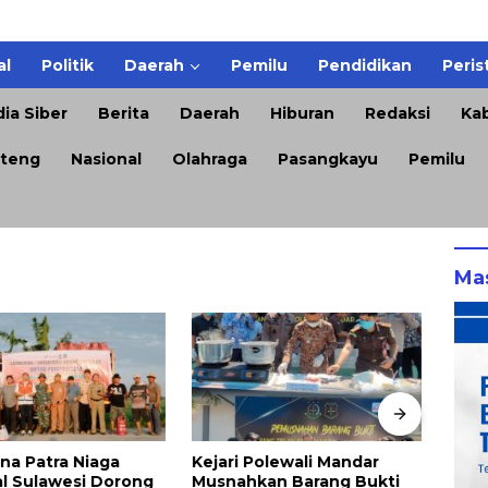
al
Politik
Daerah
Pemilu
Pendidikan
Peris
ia Siber
Berita
Daerah
Hiburan
Redaksi
Kab
teng
Nasional
Olahraga
Pasangkayu
Pemilu
Ma
Polewali Mandar
TIHT 2026, Upaya Pemkab
DPRD
kan Barang Bukti
Sumenep Hadirkan
Keti