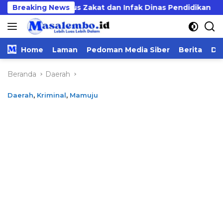
Langsung
untas Kasus Zakat dan Infak Dinas Pendidikan
Breaking News
BEMN
ke
konten
Home
Laman
Pedoman Media Siber
Berita
Da
Beranda
Daerah
Daerah
,
Kriminal
,
Mamuju