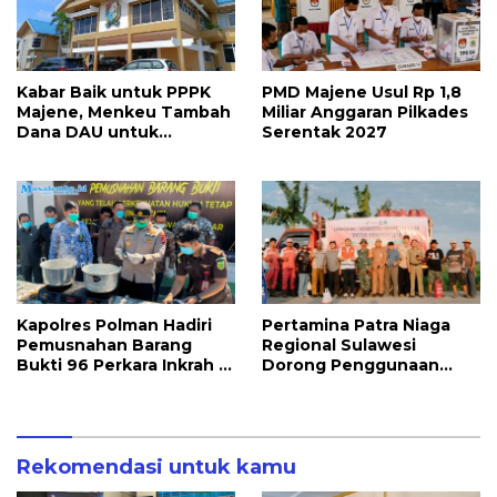
Kabar Baik untuk PPPK
PMD Majene Usul Rp 1,8
Majene, Menkeu Tambah
Miliar Anggaran Pilkades
Dana DAU untuk
Serentak 2027
Penggajian
Kapolres Polman Hadiri
Pertamina Patra Niaga
Pemusnahan Barang
Regional Sulawesi
Bukti 96 Perkara Inkrah di
Dorong Penggunaan
Kejari
Bright Gas bagi Petani
Sidrap sebagai Solusi
Energi Irigasi
Rekomendasi untuk kamu