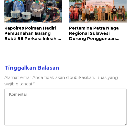
Kapolres Polman Hadiri
Pertamina Patra Niaga
Pemusnahan Barang
Regional Sulawesi
Bukti 96 Perkara Inkrah di
Dorong Penggunaan
Kejari
Bright Gas bagi Petani
Sidrap sebagai Solusi
Energi Irigasi
Tinggalkan Balasan
Alamat email Anda tidak akan dipublikasikan.
Ruas yang
wajib ditandai
*