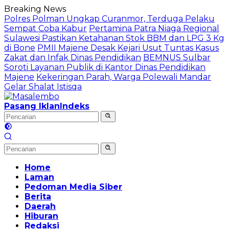
Langsung
Breaking News
ke
Polres Polman Ungkap Curanmor, Terduga Pelaku
konten
Sempat Coba Kabur
Pertamina Patra Niaga Regional
Sulawesi Pastikan Ketahanan Stok BBM dan LPG 3 Kg
di Bone
PMII Majene Desak Kejari Usut Tuntas Kasus
Zakat dan Infak Dinas Pendidikan
BEMNUS Sulbar
Soroti Layanan Publik di Kantor Dinas Pendidikan
Majene
Kekeringan Parah, Warga Polewali Mandar
Gelar Shalat Istisqa
Pasang Iklan
Indeks
Home
Laman
Pedoman Media Siber
Berita
Daerah
Hiburan
Redaksi