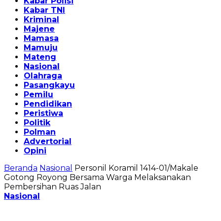
Kabar Polisi
Kabar TNI
Kriminal
Majene
Mamasa
Mamuju
Mateng
Nasional
Olahraga
Pasangkayu
Pemilu
Pendidikan
Peristiwa
Politik
Polman
Advertorial
Opini
Beranda
Nasional
Personil Koramil 1414-01/Makale
Gotong Royong Bersama Warga Melaksanakan
Pembersihan Ruas Jalan
Nasional