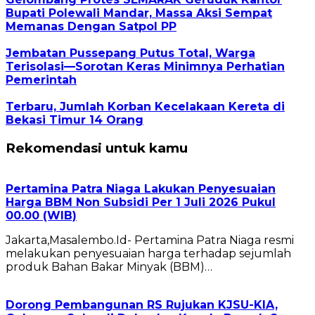
Bupati Polewali Mandar, Massa Aksi Sempat
Memanas Dengan Satpol PP
Jembatan Pussepang Putus Total, Warga
Terisolasi—Sorotan Keras Minimnya Perhatian
Pemerintah
Terbaru, Jumlah Korban Kecelakaan Kereta di
Bekasi Timur 14 Orang
Rekomendasi untuk kamu
Pertamina Patra Niaga Lakukan Penyesuaian
Harga BBM Non Subsidi Per 1 Juli 2026 Pukul
00.00 (WIB)
Jakarta,Masalembo.Id- Pertamina Patra Niaga resmi
melakukan penyesuaian harga terhadap sejumlah
produk Bahan Bakar Minyak (BBM)…
Dorong Pembangunan RS Rujukan KJSU-KIA,