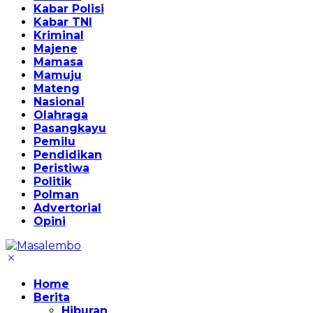
Kabar Polisi
Kabar TNI
Kriminal
Majene
Mamasa
Mamuju
Mateng
Nasional
Olahraga
Pasangkayu
Pemilu
Pendidikan
Peristiwa
Politik
Polman
Advertorial
Opini
Home
Berita
Hiburan