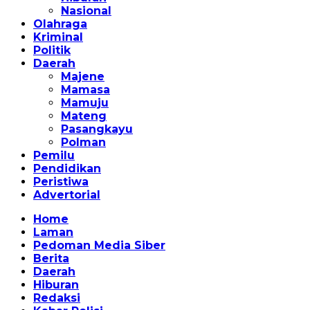
Nasional
Olahraga
Kriminal
Politik
Daerah
Majene
Mamasa
Mamuju
Mateng
Pasangkayu
Polman
Pemilu
Pendidikan
Peristiwa
Advertorial
Home
Laman
Pedoman Media Siber
Berita
Daerah
Hiburan
Redaksi