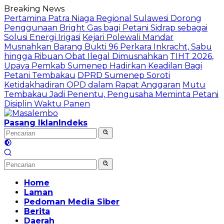
Langsung
Breaking News
ke
Pertamina Patra Niaga Regional Sulawesi Dorong
konten
Penggunaan Bright Gas bagi Petani Sidrap sebagai
Solusi Energi Irigasi
Kejari Polewali Mandar
Musnahkan Barang Bukti 96 Perkara Inkracht, Sabu
hingga Ribuan Obat Ilegal Dimusnahkan
TIHT 2026,
Upaya Pemkab Sumenep Hadirkan Keadilan Bagi
Petani Tembakau
DPRD Sumenep Soroti
Ketidakhadiran OPD dalam Rapat Anggaran
Mutu
Tembakau Jadi Penentu, Pengusaha Meminta Petani
Disiplin Waktu Panen
Pasang Iklan
Indeks
Home
Laman
Pedoman Media Siber
Berita
Daerah