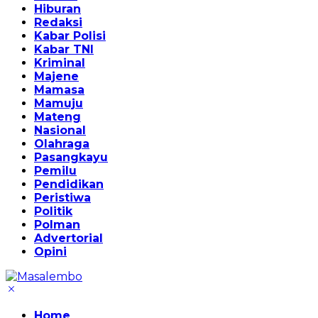
Hiburan
Redaksi
Kabar Polisi
Kabar TNI
Kriminal
Majene
Mamasa
Mamuju
Mateng
Nasional
Olahraga
Pasangkayu
Pemilu
Pendidikan
Peristiwa
Politik
Polman
Advertorial
Opini
Home