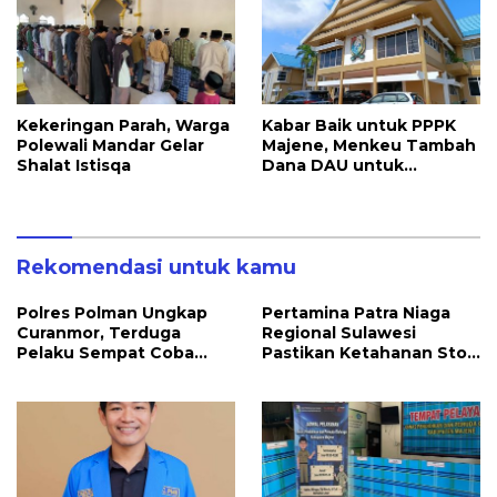
Kekeringan Parah, Warga
Kabar Baik untuk PPPK
Polewali Mandar Gelar
Majene, Menkeu Tambah
Shalat Istisqa
Dana DAU untuk
Penggajian
Rekomendasi untuk kamu
Polres Polman Ungkap
Pertamina Patra Niaga
Curanmor, Terduga
Regional Sulawesi
Pelaku Sempat Coba
Pastikan Ketahanan Stok
Kabur
BBM dan LPG 3 Kg di
Bone