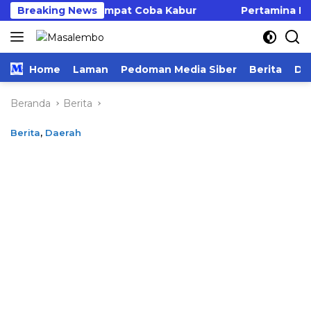
Langsung
 Pelaku Sempat Coba Kabur
Breaking News
Pertamina Patra Niaga
ke
konten
Home
Laman
Pedoman Media Siber
Berita
Da
Beranda
Berita
Berita
,
Daerah