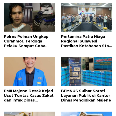
Polres Polman Ungkap
Pertamina Patra Niaga
Curanmor, Terduga
Regional Sulawesi
Pelaku Sempat Coba
Pastikan Ketahanan Stok
Kabur
BBM dan LPG 3 Kg di
Bone
PMII Majene Desak Kejari
BEMNUS Sulbar Soroti
Usut Tuntas Kasus Zakat
Layanan Publik di Kantor
dan Infak Dinas
Dinas Pendidikan Majene
Pendidikan