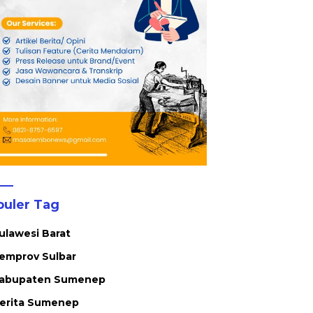
puler Tag
ulawesi Barat
emprov Sulbar
abupaten Sumenep
erita Sumenep