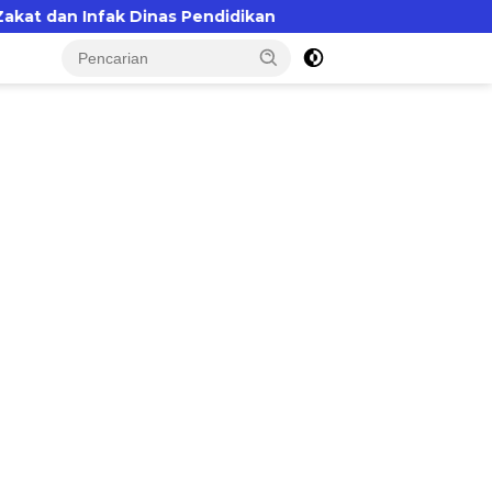
inas Pendidikan
BEMNUS Sulbar Soroti Layanan Publ