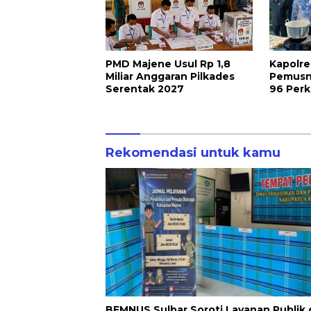
PMD Majene Usul Rp 1,8
Kapolre
Miliar Anggaran Pilkades
Pemusn
Serentak 2027
96 Perka
Rekomendasi untuk kamu
BEMNUS Sulbar Soroti Layanan Publik 