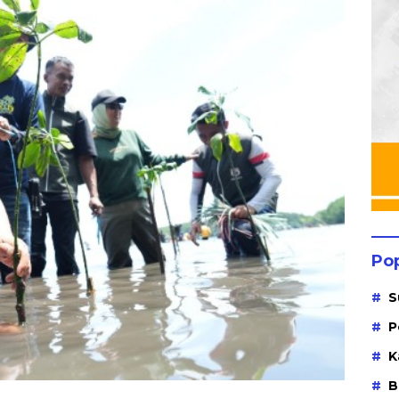
Po
S
P
K
B