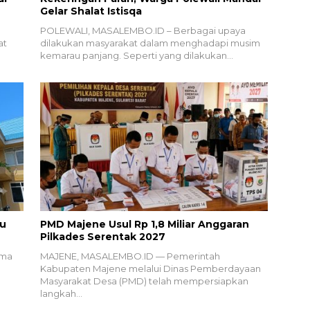
Gelar Shalat Istisqa
POLEWALI, MASALEMBO.ID – Berbagai upaya
at
dilakukan masyarakat dalam menghadapi musim
kemarau panjang. Seperti yang dilakukan…
eu
PMD Majene Usul Rp 1,8 Miliar Anggaran
Pilkades Serentak 2027
ama
MAJENE, MASALEMBO.ID — Pemerintah
Kabupaten Majene melalui Dinas Pemberdayaan
Masyarakat Desa (PMD) telah mempersiapkan
langkah…