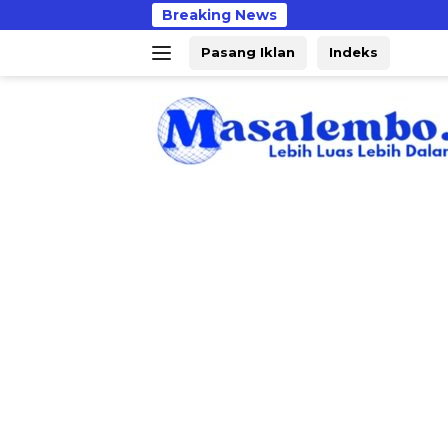
Langsung
Breaking News
PMII
ke
Pasang Iklan
Indeks
konten