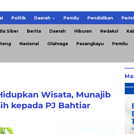
al
Politik
Daerah
Pemilu
Pendidikan
Peris
ia Siber
Berita
Daerah
Hiburan
Redaksi
Kab
teng
Nasional
Olahraga
Pasangkayu
Pemilu
Ma
Hidupkan Wisata, Munajib
ih kepada PJ Bahtiar