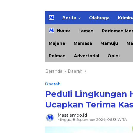
H
Berita
Olahraga
Krimin
o
m
Home
Laman
Pedoman Med
e
Majene
Mamasa
Mamuju
Ma
Polman
Advertorial
Opini
Beranda
Daerah
Daerah
Peduli Lingkungan 
Ucapkan Terima Kas
Masalembo.id
Minggu, 8 September 2024, 06:53 WITA