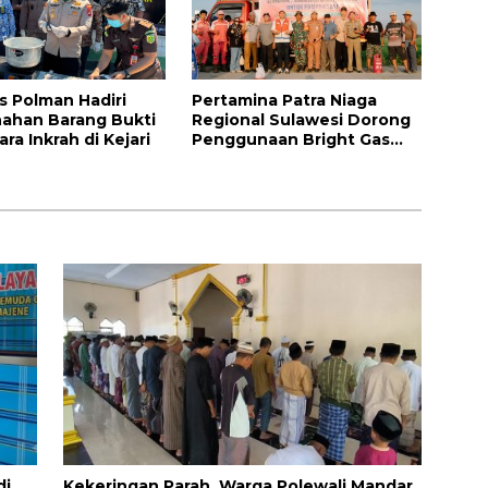
s Polman Hadiri
Pertamina Patra Niaga
ahan Barang Bukti
Regional Sulawesi Dorong
ra Inkrah di Kejari
Penggunaan Bright Gas
bagi Petani Sidrap sebagai
Solusi Energi Irigasi
di
Kekeringan Parah, Warga Polewali Mandar