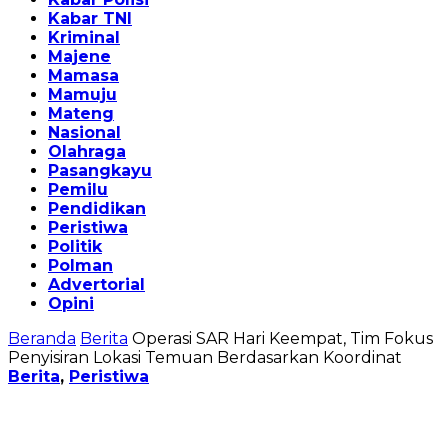
Kabar TNI
Kriminal
Majene
Mamasa
Mamuju
Mateng
Nasional
Olahraga
Pasangkayu
Pemilu
Pendidikan
Peristiwa
Politik
Polman
Advertorial
Opini
Beranda
Berita
Operasi SAR Hari Keempat, Tim Fokus
Penyisiran Lokasi Temuan Berdasarkan Koordinat
Berita
,
Peristiwa