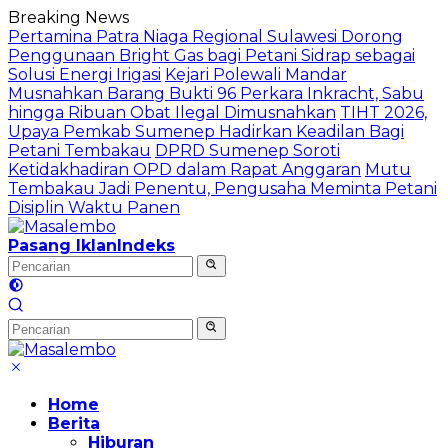
Langsung
Breaking News
ke
Pertamina Patra Niaga Regional Sulawesi Dorong
konten
Penggunaan Bright Gas bagi Petani Sidrap sebagai
Solusi Energi Irigasi
Kejari Polewali Mandar
Musnahkan Barang Bukti 96 Perkara Inkracht, Sabu
hingga Ribuan Obat Ilegal Dimusnahkan
TIHT 2026,
Upaya Pemkab Sumenep Hadirkan Keadilan Bagi
Petani Tembakau
DPRD Sumenep Soroti
Ketidakhadiran OPD dalam Rapat Anggaran
Mutu
Tembakau Jadi Penentu, Pengusaha Meminta Petani
Disiplin Waktu Panen
Pasang Iklan
Indeks
Home
Berita
Hiburan