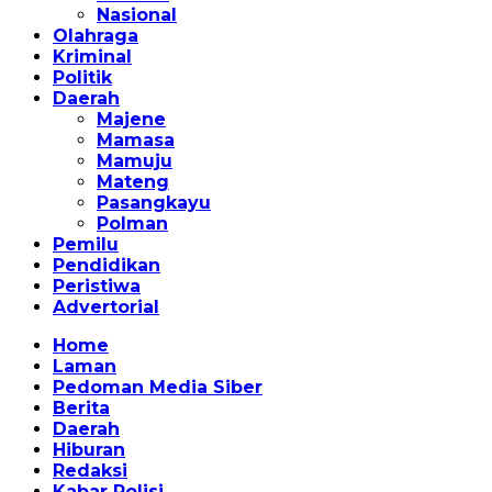
Nasional
Olahraga
Kriminal
Politik
Daerah
Majene
Mamasa
Mamuju
Mateng
Pasangkayu
Polman
Pemilu
Pendidikan
Peristiwa
Advertorial
Home
Laman
Pedoman Media Siber
Berita
Daerah
Hiburan
Redaksi
Kabar Polisi