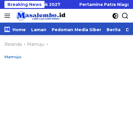
Langsung
s Serentak 2027
Breaking News
Pertamina Patra Niaga Regional Su
ke
konten
Home
Laman
Pedoman Media Siber
Berita
Da
Beranda
Mamuju
Mamuju