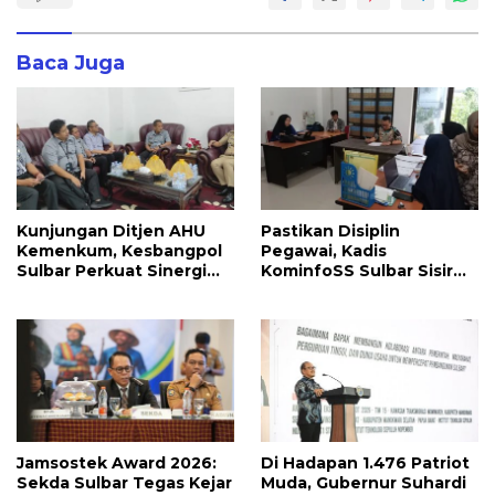
Baca Juga
Kunjungan Ditjen AHU
Pastikan Disiplin
Kemenkum, Kesbangpol
Pegawai, Kadis
Sulbar Perkuat Sinergi
KominfoSS Sulbar Sisir
Layanan Badan Hukum
Kehadiran PPPK di Kantor
Parpol
Jamsostek Award 2026:
Di Hadapan 1.476 Patriot
Sekda Sulbar Tegas Kejar
Muda, Gubernur Suhardi