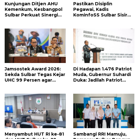
Kunjungan Ditjen AHU
Pastikan Disiplin
Kemenkum, Kesbangpol
Pegawai, Kadis
Sulbar Perkuat Sinergi
KominfoSS Sulbar Sisir
Layanan Badan Hukum
Kehadiran PPPK di Kantor
Parpol
Jamsostek Award 2026:
Di Hadapan 1.476 Patriot
Sekda Sulbar Tegas Kejar
Muda, Gubernur Suhardi
UHC 99 Persen agar
Duka: Jadilah Patriot
Seluruh Pekerja
yang Membawa Solusi
Terakomodir
untuk Daerah
Perlindungannya
Menyambut HUT RI ke-81
Sambangi RRI Mamuju,