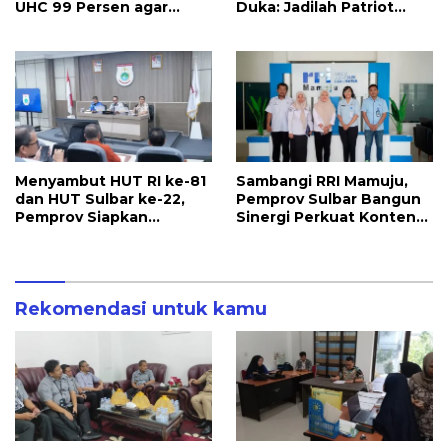
UHC 99 Persen agar
Duka: Jadilah Patriot
Seluruh Pekerja
yang Membawa Solusi
Terakomodir
untuk Daerah
Perlindungannya
Menyambut HUT RI ke-81
Sambangi RRI Mamuju,
dan HUT Sulbar ke-22,
Pemprov Sulbar Bangun
Pemprov Siapkan
Sinergi Perkuat Konten
Berbagai Agenda
Berbahasa Lokal
Kegiatan
Rekomendasi untuk kamu