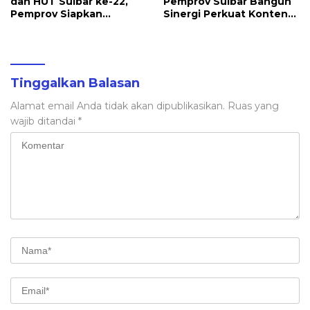
dan HUT Sulbar ke-22,
Pemprov Sulbar Bangun
Pemprov Siapkan
Sinergi Perkuat Konten
Berbagai Agenda
Berbahasa Lokal
Kegiatan
Tinggalkan Balasan
Alamat email Anda tidak akan dipublikasikan.
Ruas yang
wajib ditandai
*