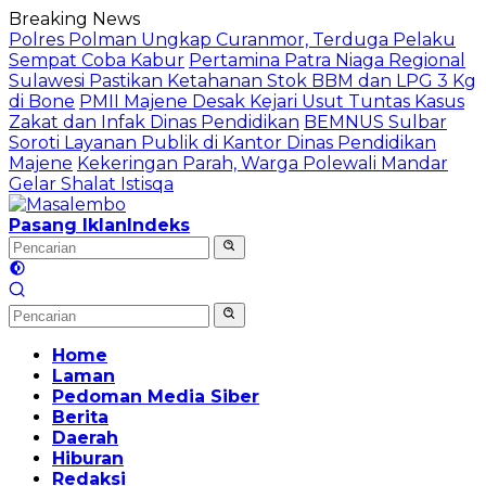
Langsung
Breaking News
ke
Polres Polman Ungkap Curanmor, Terduga Pelaku
konten
Sempat Coba Kabur
Pertamina Patra Niaga Regional
Sulawesi Pastikan Ketahanan Stok BBM dan LPG 3 Kg
di Bone
PMII Majene Desak Kejari Usut Tuntas Kasus
Zakat dan Infak Dinas Pendidikan
BEMNUS Sulbar
Soroti Layanan Publik di Kantor Dinas Pendidikan
Majene
Kekeringan Parah, Warga Polewali Mandar
Gelar Shalat Istisqa
Pasang Iklan
Indeks
Home
Laman
Pedoman Media Siber
Berita
Daerah
Hiburan
Redaksi