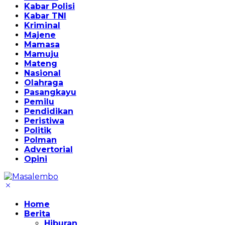
Kabar Polisi
Kabar TNI
Kriminal
Majene
Mamasa
Mamuju
Mateng
Nasional
Olahraga
Pasangkayu
Pemilu
Pendidikan
Peristiwa
Politik
Polman
Advertorial
Opini
Home
Berita
Hiburan