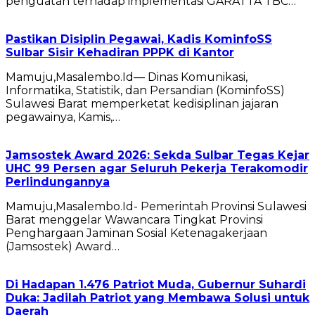
penguatan terhadap implementasi GARATTA TBC…
Pastikan Disiplin Pegawai, Kadis KominfoSS
Sulbar Sisir Kehadiran PPPK di Kantor
Mamuju,Masalembo.Id— Dinas Komunikasi,
Informatika, Statistik, dan Persandian (KominfoSS)
Sulawesi Barat memperketat kedisiplinan jajaran
pegawainya, Kamis,…
Jamsostek Award 2026: Sekda Sulbar Tegas Kejar
UHC 99 Persen agar Seluruh Pekerja Terakomodir
Perlindungannya
Mamuju,Masalembo.Id- Pemerintah Provinsi Sulawesi
Barat menggelar Wawancara Tingkat Provinsi
Penghargaan Jaminan Sosial Ketenagakerjaan
(Jamsostek) Award…
Di Hadapan 1.476 Patriot Muda, Gubernur Suhardi
Duka: Jadilah Patriot yang Membawa Solusi untuk
Daerah