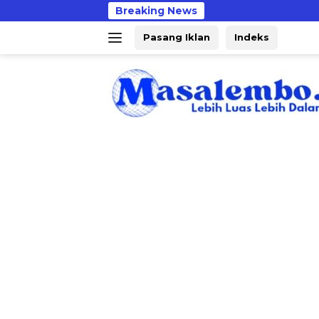
Langsung
Breaking News
PM
ke
Pasang Iklan
Indeks
konten