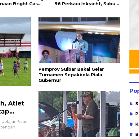
ara Inkracht, Sabu
Keadilan Bagi Petani
Rapa
Ribuan Obat Ilegal
Tembakau
ahkan
Pemprov Sulbar Bakal Gelar
Turnamen Sepakbola Piala
Gubernur
Po
, Atlet
S
tap
P
pelajar Pulau
K
 tengah
B