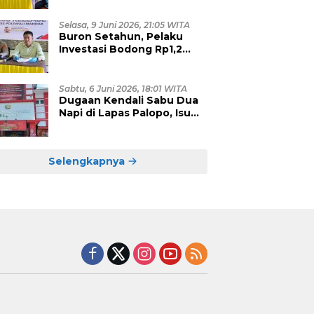
Eksploitasi, Empat Pelaku
Dibekuk Polisi
Selasa, 9 Juni 2026, 21:05 WITA
Buron Setahun, Pelaku
Investasi Bodong Rp1,2
Miliar yang Hebohkan
Polman Akhirnya Dibekuk
di Kalimantan Timur
Sabtu, 6 Juni 2026, 18:01 WITA
Dugaan Kendali Sabu Dua
Napi di Lapas Palopo, Isu
Upeti Puluhan Juta Mulai
Terkuak?
Selengkapnya