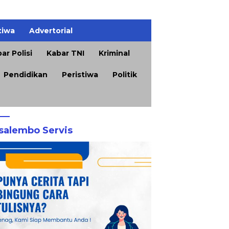
tiwa
Advertorial
ar Polisi
Kabar TNI
Kriminal
Pendidikan
Peristiwa
Politik
salembo Servis
 Sumenep Soroti
Mutu Tembakau Jadi
K
dakhadiran OPD dalam
Penentu, Pengusaha
K