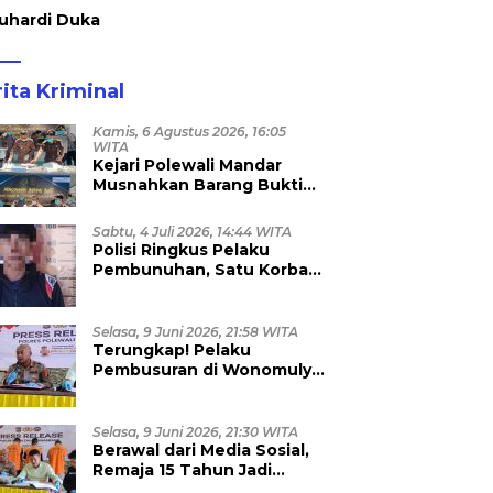
uhardi Duka
ita Kriminal
Kamis, 6 Agustus 2026, 16:05
WITA
Kejari Polewali Mandar
Musnahkan Barang Bukti
96 Perkara Inkracht, Sabu
hingga Ribuan Obat Ilegal
Sabtu, 4 Juli 2026, 14:44 WITA
Dimusnahkan
Polisi Ringkus Pelaku
Pembunuhan, Satu Korban
Anggota TNI
Selasa, 9 Juni 2026, 21:58 WITA
Terungkap! Pelaku
Pembusuran di Wonomulyo
Masih Berstatus Anak di
Bawah Umur, Empat
Tersangka Diamankan
Selasa, 9 Juni 2026, 21:30 WITA
Berawal dari Media Sosial,
Remaja 15 Tahun Jadi
Korban Persetubuhan dan