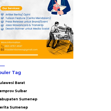
t Anggaran
Meminta Petani Disiplin
S
Waktu Panen
L
P
puler Tag
ulawesi Barat
emprov Sulbar
abupaten Sumenep
erita Sumenep