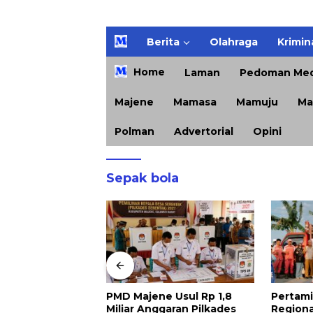
H
Berita
Olahraga
Krimin
o
m
Home
Laman
Pedoman Med
e
Majene
Mamasa
Mamuju
Ma
Polman
Advertorial
Opini
Sepak bola
 Usul Rp 1,8
Pertamina Patra Niaga
Kejari 
garan Pilkades
Regional Sulawesi Dorong
Musnah