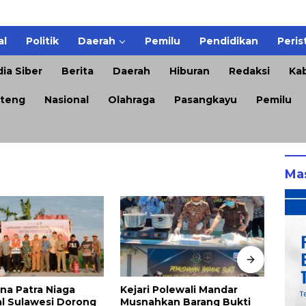
al
Politik
Daerah
Pemilu
Pendidikan
Peris
ia Siber
Berita
Daerah
Hiburan
Redaksi
Kab
teng
Nasional
Olahraga
Pasangkayu
Pemilu
Ma
Polewali Mandar
TIHT 2026, Upaya Pemkab
DPRD
kan Barang Bukti
Sumenep Hadirkan
Keti