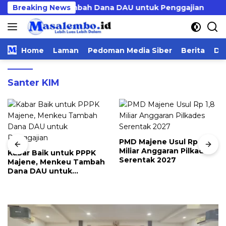
Langsung
ne, Menkeu Tambah Dana DAU untuk Penggajian
Breaking News
PM
ke
konten
Home
Laman
Pedoman Media Siber
Berita
Da
Santer KIM
PMD Majene Usul Rp 1,8
Kapolres Polman Hadiri
Miliar Anggaran Pilkades
Pemusnahan Barang
Serentak 2027
Bukti 96 Perkara Inkrah di
Kejari