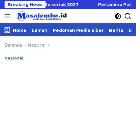
Langsung
aran Pilkades Serentak 2027
Breaking News
Pertamina Patra Niaga 
ke
konten
Home
Laman
Pedoman Media Siber
Berita
Da
Beranda
Nasional
Nasional