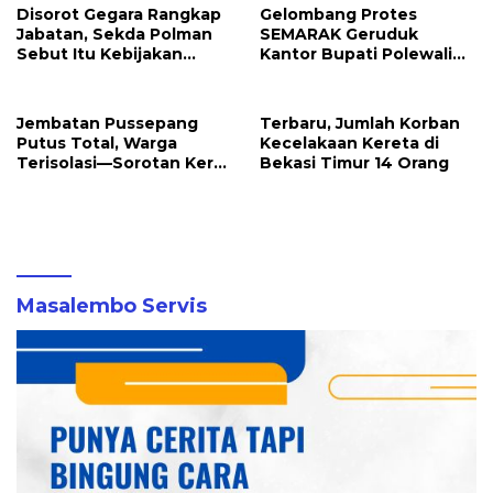
Disorot Gegara Rangkap
Gelombang Protes
Jabatan, Sekda Polman
SEMARAK Geruduk
Sebut Itu Kebijakan
Kantor Bupati Polewali
Bupati, AMPERAK:
Mandar, Massa Aksi
“Jangan Awasi Diri
Sempat Memanas
Sendiri”
Dengan Satpol PP
Jembatan Pussepang
Terbaru, Jumlah Korban
Putus Total, Warga
Kecelakaan Kereta di
Terisolasi—Sorotan Keras
Bekasi Timur 14 Orang
Minimnya Perhatian
Pemerintah
Masalembo Servis