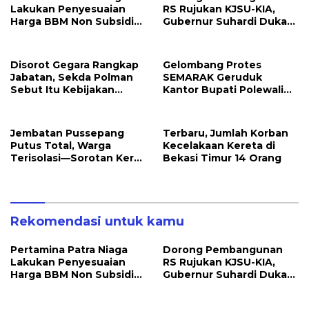
Lakukan Penyesuaian
RS Rujukan KJSU-KIA,
Harga BBM Non Subsidi
Gubernur Suhardi Duka
Per 1 Juli 2026 Pukul
dan Kepala Daerah Se-
00.00 (WIB)
Sulbar Temui Kemenkes
Disorot Gegara Rangkap
Gelombang Protes
Jabatan, Sekda Polman
SEMARAK Geruduk
Sebut Itu Kebijakan
Kantor Bupati Polewali
Bupati, AMPERAK:
Mandar, Massa Aksi
“Jangan Awasi Diri
Sempat Memanas
Sendiri”
Dengan Satpol PP
Jembatan Pussepang
Terbaru, Jumlah Korban
Putus Total, Warga
Kecelakaan Kereta di
Terisolasi—Sorotan Keras
Bekasi Timur 14 Orang
Minimnya Perhatian
Pemerintah
Rekomendasi untuk kamu
Pertamina Patra Niaga
Dorong Pembangunan
Lakukan Penyesuaian
RS Rujukan KJSU-KIA,
Harga BBM Non Subsidi
Gubernur Suhardi Duka
Per 1 Juli 2026 Pukul
dan Kepala Daerah Se-
00.00 (WIB)
Sulbar Temui Kemenkes